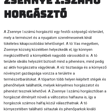
Zsennye I.számú
horgásztó
A Zsennye I.számú horgásztó egy festői szépségű vízterület,
mely a természet és a nyugalom szerelmeseinek kínál
tökéletes kikapcsolódási lehetőséget. A tó Vas megyében,
Zsennye község közelében helyezkedik el, így könnyen
megközelíthető a környékbeli nagyobb városokból is. A tó
területe ideális helyszínt biztosít mind a pihenésre, mind pedig
az aktív horgászatra vágyóknak. A víz tisztasága és a környező
növényzet gazdagsága vonzza a területre a
természetbarátokat. A tóparton több helyen kiépített stégek és
pihenőhelyek találhatók, melyek kényelmes horgászatot és
pihenést tesznek lehetővé. A Zsennye I.számú horgásztóban a
horgászat élményét növeli a változatos halfauna is, így a
horgászok számos halfaj közül választhatnak. A tó
környezetében található sétautak és pihenőparkok kiváló