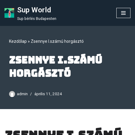
Sup World
Skip
Sup bérlés Budapesten
to
content
Kezdőlap
»
Zsennye I.számú horgásztó
Zsennye I.számú
horgásztó
admin
április 11, 2024