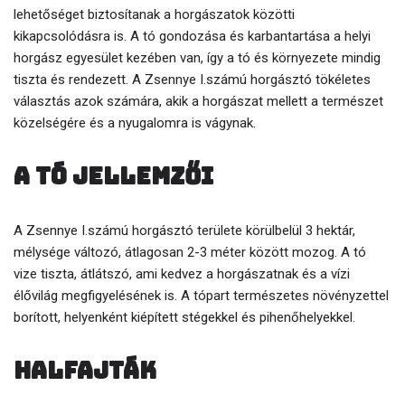
lehetőséget biztosítanak a horgászatok közötti
kikapcsolódásra is. A tó gondozása és karbantartása a helyi
horgász egyesület kezében van, így a tó és környezete mindig
tiszta és rendezett. A Zsennye I.számú horgásztó tökéletes
választás azok számára, akik a horgászat mellett a természet
közelségére és a nyugalomra is vágynak.
A tó jellemzői
A Zsennye I.számú horgásztó területe körülbelül 3 hektár,
mélysége változó, átlagosan 2-3 méter között mozog. A tó
vize tiszta, átlátszó, ami kedvez a horgászatnak és a vízi
élővilág megfigyelésének is. A tópart természetes növényzettel
borított, helyenként kiépített stégekkel és pihenőhelyekkel.
Halfajták