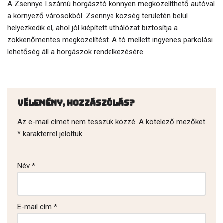
A Zsennye I.számú horgásztó könnyen megközelíthető autóval
a környező városokból. Zsennye község területén belül
helyezkedik el, ahol jól kiépített úthálózat biztosítja a
zökkenőmentes megközelítést. A tó mellett ingyenes parkolási
lehetőség áll a horgászok rendelkezésére.
Vélemény, hozzászólás?
Az e-mail címet nem tesszük közzé.
A kötelező mezőket
*
karakterrel jelöltük
Név
*
E-mail cím
*