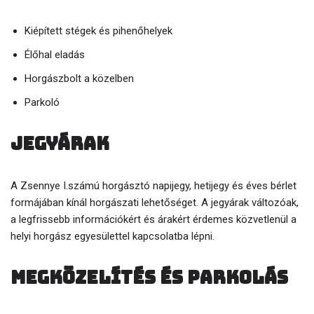
Kiépített stégek és pihenőhelyek
Élőhal eladás
Horgászbolt a közelben
Parkoló
Jegyárak
A Zsennye I.számú horgásztó napijegy, hetijegy és éves bérlet
formájában kínál horgászati lehetőséget. A jegyárak változóak,
a legfrissebb információkért és árakért érdemes közvetlenül a
helyi horgász egyesülettel kapcsolatba lépni.
Megközelítés és parkolás