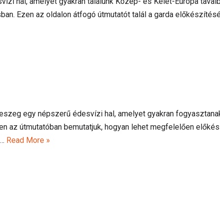
ízi hal, amelyet gyakran találunk Közép- és Kelet-Európa tavai
ban. Ezen az oldalon átfogó útmutatót talál a garda előkészítés
szeg egy népszerű édesvízi hal, amelyet gyakran fogyasztana
en az útmutatóban bemutatjuk, hogyan lehet megfelelően előkészít
s…
Read More »