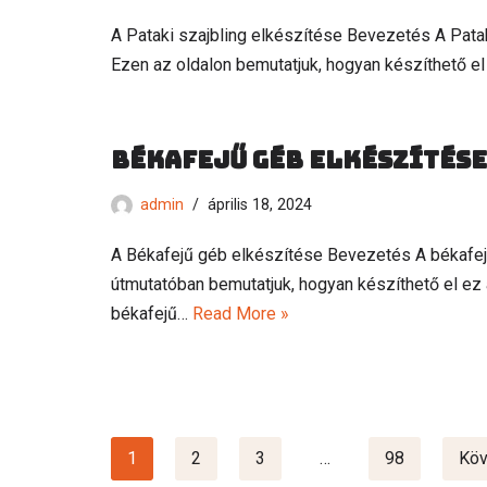
A Pataki szajbling elkészítése Bevezetés A Patak
Ezen az oldalon bemutatjuk, hogyan készíthető el 
Békafejű géb elkészítése
admin
április 18, 2024
A Békafejű géb elkészítése Bevezetés A békafej
útmutatóban bemutatjuk, hogyan készíthető el ez a
békafejű…
Read More »
1
2
3
…
98
Köv