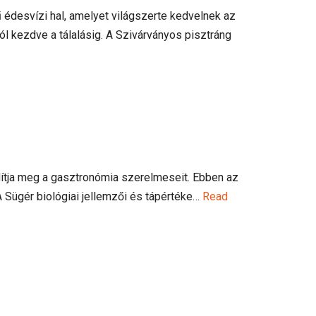
édesvízi hal, amelyet világszerte kedvelnek az
tól kezdve a tálalásig. A Szivárványos pisztráng
dítja meg a gasztronómia szerelmeseit. Ebben az
A Sügér biológiai jellemzői és tápértéke…
Read