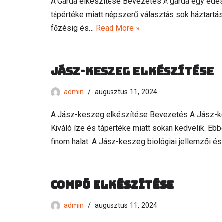
A Garda elkészítése Bevezetés A garda egy édesv
tápértéke miatt népszerű választás sok háztartás
főzésig és…
Read More »
Jász-keszeg elkészítése
admin
augusztus 11, 2024
A Jász-keszeg elkészítése Bevezetés A Jász-ke
Kiváló íze és tápértéke miatt sokan kedvelik. Ebb
finom halat. A Jász-keszeg biológiai jellemzői é
Compó elkészítése
admin
augusztus 11, 2024