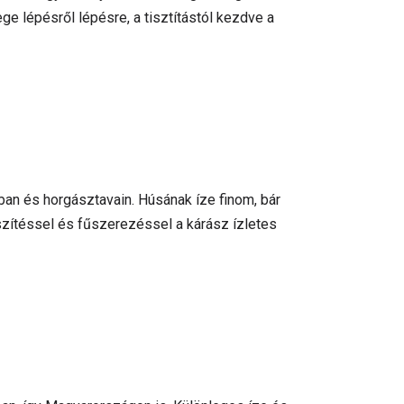
e lépésről lépésre, a tisztítástól kezdve a
ban és horgásztavain. Húsának íze finom, bár
zítéssel és fűszerezéssel a kárász ízletes