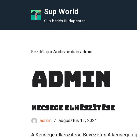
Sup World
Skip
Sup bérlés Budapesten
to
content
Kezdőlap
»
Archívumban admin
admin
Kecsege elkészítése
admin
augusztus 11, 2024
A Kecsege elkészítése Bevezetés A kecsege egy í