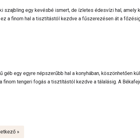
i szajbling egy kevésbé ismert, de ízletes édesvízi hal, amely k
ez a finom hal a tisztítástól kezdve a fűszerezésen át a főzési
ű géb egy egyre népszerűbb hal a konyhában, köszönhetően kül
 finom tengeri fogás a tisztítástól kezdve a tálalásig. A Békafej
etkező »