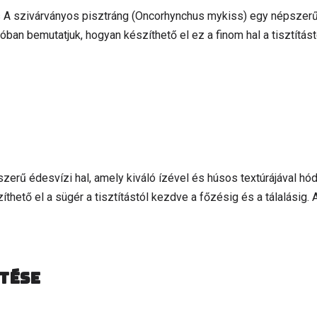
 A szivárványos pisztráng (Oncorhynchus mykiss) egy népszerű 
óban bemutatjuk, hogyan készíthető el ez a finom hal a tisztítás
erű édesvízi hal, amely kiváló ízével és húsos textúrájával hó
hető el a sügér a tisztítástól kezdve a főzésig és a tálalásig. 
tése