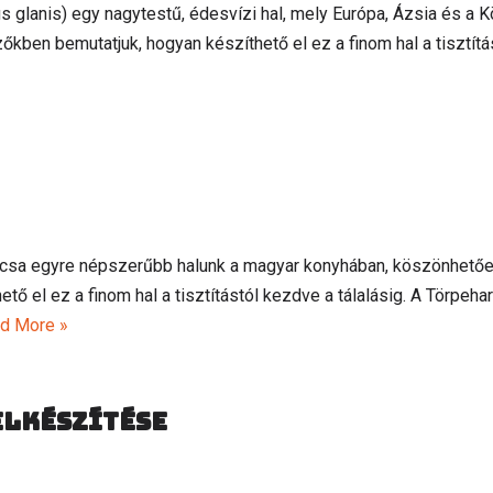
glanis) egy nagytestű, édesvízi hal, mely Európa, Ázsia és a 
őkben bemutatjuk, hogyan készíthető el ez a finom hal a tisztít
rcsa egyre népszerűbb halunk a magyar konyhában, köszönhetőe
ő el ez a finom hal a tisztítástól kezdve a tálalásig. A Törpehar
d More »
elkészítése