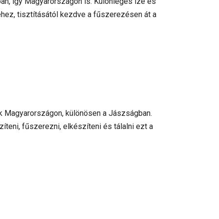
ban, így Magyarországon is. Különleges íze és
éhez, tisztításától kezdve a fűszerezésen át a
k Magyarországon, különösen a Jászságban.
eni, fűszerezni, elkészíteni és tálalni ezt a