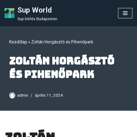
Sup World
Skip
Sup bérlés Budapesten
to
content
Kezdőlap
»
Zoltán Horgásztó és Pihenőpark
Zoltán Horgásztó
és Pihenőpark
admin
április 11, 2024