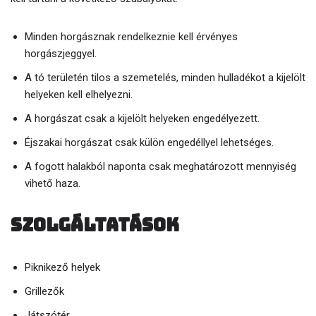
Minden horgásznak rendelkeznie kell érvényes
horgászjeggyel.
A tó területén tilos a szemetelés, minden hulladékot a kijelölt
helyeken kell elhelyezni.
A horgászat csak a kijelölt helyeken engedélyezett.
Éjszakai horgászat csak külön engedéllyel lehetséges.
A fogott halakból naponta csak meghatározott mennyiség
vihető haza.
Szolgáltatások
Piknikező helyek
Grillezők
Játszótér