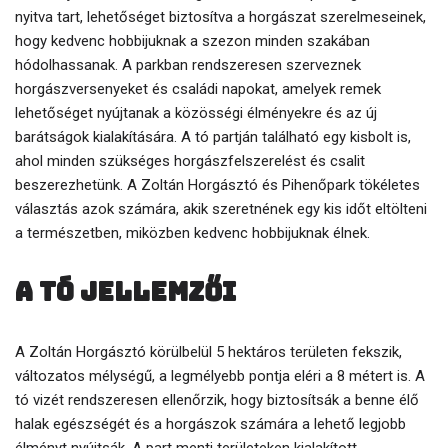
nyitva tart, lehetőséget biztosítva a horgászat szerelmeseinek,
hogy kedvenc hobbijuknak a szezon minden szakában
hódolhassanak. A parkban rendszeresen szerveznek
horgászversenyeket és családi napokat, amelyek remek
lehetőséget nyújtanak a közösségi élményekre és az új
barátságok kialakítására. A tó partján található egy kisbolt is,
ahol minden szükséges horgászfelszerelést és csalit
beszerezhetünk. A Zoltán Horgásztó és Pihenőpark tökéletes
választás azok számára, akik szeretnének egy kis időt eltölteni
a természetben, miközben kedvenc hobbijuknak élnek.
A tó jellemzői
A Zoltán Horgásztó körülbelül 5 hektáros területen fekszik,
változatos mélységű, a legmélyebb pontja eléri a 8 métert is. A
tó vizét rendszeresen ellenőrzik, hogy biztosítsák a benne élő
halak egészségét és a horgászok számára a lehető legjobb