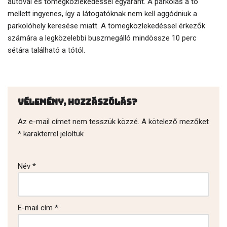
autóval és tömegközlekedéssel egyaránt. A parkolás a tó
mellett ingyenes, így a látogatóknak nem kell aggódniuk a
parkolóhely keresése miatt. A tömegközlekedéssel érkezők
számára a legközelebbi buszmegálló mindössze 10 perc
sétára található a tótól.
Vélemény, hozzászólás?
Az e-mail címet nem tesszük közzé.
A kötelező mezőket
*
karakterrel jelöltük
Név
*
E-mail cím
*