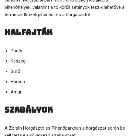
élményt nyújtsák. A part menti területeken kialakított
pihenőhelyek, valamint a tó körüli sétányok teszik lehetővé a
természetközeli pihenést és a horgászatot.
Halfajták
Ponty
Keszeg
Süllő
Harcsa
Amur
Szabályok
A Zoltán Horgásztó és Pihenőparkban a horgászat során be
kell tartani a következő szabályokat: