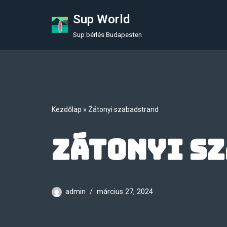
Sup World
Skip
Sup bérlés Budapesten
to
content
Kezdőlap
»
Zátonyi szabadstrand
Zátonyi s
admin
március 27, 2024