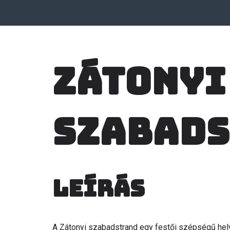
Zátonyi
szabad
Leírás
A Zátonyi szabadstrand egy festői szépségű hely,