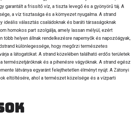
gy garantált a frissítő víz, a tiszta levegő és a gyönyörű táj. A
ége, a víz tisztasága és a környezet nyugalma. A strand
 így ideális választás családoknak és baráti társaságoknak
nom homokos part szolgálja, amely lassan mélyül, ezért
en több helyen állnak rendelkezésre napernyők és napozóágyak,
adstrand különlegessége, hogy megőrzi természetes
rja a látogatókat. A strand közelében található erdős területek
k a természetjáróknak és a pihenésre vágyóknak. A strand egész
mente látványa egyaránt felejthetetlen élményt nyújt. A Zátonyi
ok eltöltésére, ahol a természet közelsége és a vízparti
sok