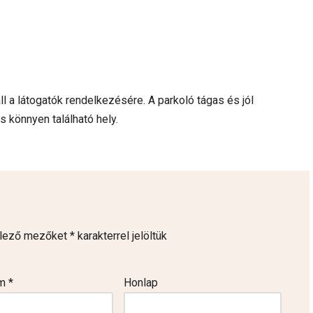
ll a látogatók rendelkezésére. A parkoló tágas és jól
 könnyen található hely.
elező mezőket
*
karakterrel jelöltük
ím
*
Honlap