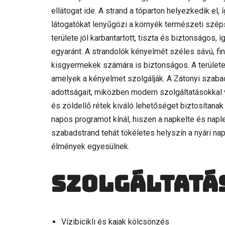
ellátogat ide. A strand a tóparton helyezkedik el, í
látogatókat lenyűgözi a környék természeti széps
területe jól karbantartott, tiszta és biztonságos,
egyaránt. A strandolók kényelmét széles sávú, fi
kisgyermekek számára is biztonságos. A terület
amelyek a kényelmet szolgálják. A Zátonyi szab
adottságait, miközben modern szolgáltatásokkal vá
és zöldellő rétek kiváló lehetőséget biztosítana
napos programot kínál, hiszen a napkelte és naple
szabadstrand tehát tökéletes helyszín a nyári nap
élmények egyesülnek.
Szolgáltatá
Vízibicikli és kajak kölcsönzés