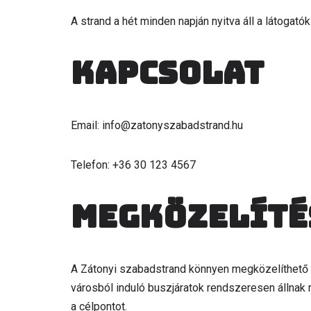
A strand a hét minden napján nyitva áll a látogatók 
Kapcsolat
Email: info@zatonyszabadstrand.hu
Telefon: +36 30 123 4567
Megközelíté
A Zátonyi szabadstrand könnyen megközelíthető 
városból induló buszjáratok rendszeresen állnak 
a célpontot.