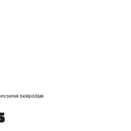
nincsenek belépődíjak.
s