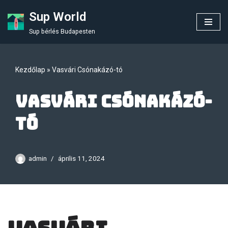
Sup World
Skip
Sup bérlés Budapesten
to
content
Kezdőlap
»
Vasvári Csónakázó-tó
Vasvári Csónakázó-
tó
admin
április 11, 2024