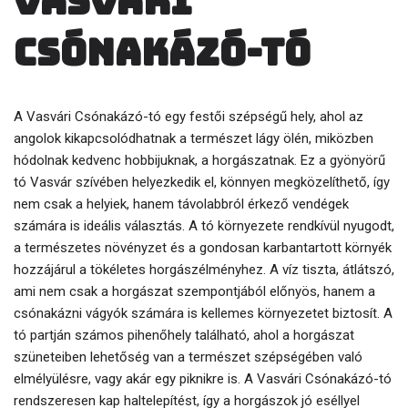
Vasvári
Csónakázó-tó
A Vasvári Csónakázó-tó egy festői szépségű hely, ahol az
angolok kikapcsolódhatnak a természet lágy ölén, miközben
hódolnak kedvenc hobbijuknak, a horgászatnak. Ez a gyönyörű
tó Vasvár szívében helyezkedik el, könnyen megközelíthető, így
nem csak a helyiek, hanem távolabbról érkező vendégek
számára is ideális választás. A tó környezete rendkívül nyugodt,
a természetes növényzet és a gondosan karbantartott környék
hozzájárul a tökéletes horgászélményhez. A víz tiszta, átlátszó,
ami nem csak a horgászat szempontjából előnyös, hanem a
csónakázni vágyók számára is kellemes környezetet biztosít. A
tó partján számos pihenőhely található, ahol a horgászat
szüneteiben lehetőség van a természet szépségében való
elmélyülésre, vagy akár egy piknikre is. A Vasvári Csónakázó-tó
rendszeresen kap haltelepítést, így a horgászok jó eséllyel