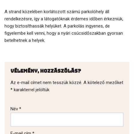
A strand közelében korlátozott számú parkolóhely áll
rendelkezésre, így a látogatóknak érdemes időben érkezniük,
hogy biztosíthassák helyüket. A parkolás ingyenes, de
figyelembe kell venni, hogy a nyári csúcsidőszakban gyorsan
betelhetnek a helyek.
Vélemény, hozzászólás?
Az e-mail címet nem tesszük közzé.
A kötelező mezőket
*
karakterrel jelöltük
Név
*
E-mail cím
*