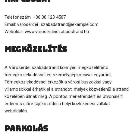
Telefonszám: +36 30 123 4567
Email: varoserdei_szabadstrand@example.com
Weboldal: www.varoserdeiszabadstrand.hu
Megközelítés
A Városerdei szabadstrand könnyen megközelíthető
tömegközlekedéssel és személygépkocsival egyaránt.
Tömegközlekedéssel érkezők a városi buszokkal vagy
villamosokkal érhetik el a strandot, melyek közvetlenül a strand
közelében állnak meg. A pontos menetrendért és útvonalért
érdemes előre tájékozódni a helyi közlekedési vállalat
weboldalán.
Parkolás