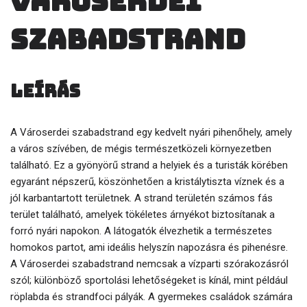
Városerdei
szabadstrand
Leírás
A Városerdei szabadstrand egy kedvelt nyári pihenőhely, amely
a város szívében, de mégis természetközeli környezetben
található. Ez a gyönyörű strand a helyiek és a turisták körében
egyaránt népszerű, köszönhetően a kristálytiszta víznek és a
jól karbantartott területnek. A strand területén számos fás
terület található, amelyek tökéletes árnyékot biztosítanak a
forró nyári napokon. A látogatók élvezhetik a természetes
homokos partot, ami ideális helyszín napozásra és pihenésre.
A Városerdei szabadstrand nemcsak a vízparti szórakozásról
szól; különböző sportolási lehetőségeket is kínál, mint például
röplabda és strandfoci pályák. A gyermekes családok számára