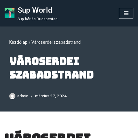
Sup World
Skip
Sup bérlés Budapesten
to
content
Kezdőlap
»
Városerdei szabadstrand
Városerdei
szabadstrand
admin
március 27, 2024