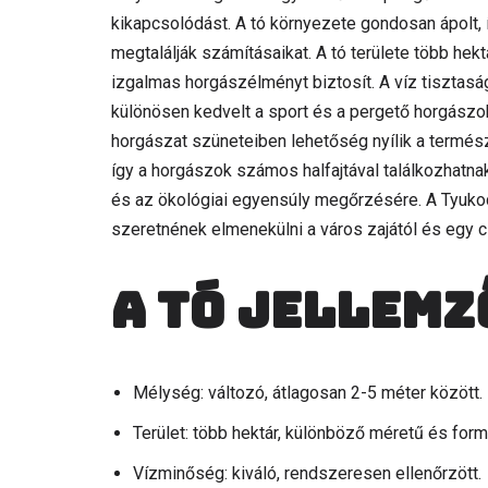
kikapcsolódást. A tó környezete gondosan ápolt, 
megtalálják számításaikat. A tó területe több hekt
izgalmas horgászélményt biztosít. A víz tisztasá
különösen kedvelt a sport és a pergető horgászok 
horgászat szüneteiben lehetőség nyílik a termész
így a horgászok számos halfajtával találkozhatnak
és az ökológiai egyensúly megőrzésére. A Tyukod
szeretnének elmenekülni a város zajától és egy
A tó jellemz
Mélység: változó, átlagosan 2-5 méter között.
Terület: több hektár, különböző méretű és formá
Vízminőség: kiváló, rendszeresen ellenőrzött.