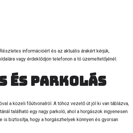
észletes információért és az aktuális árakért kérjük,
ldalára vagy érdeklődjön telefonon a tó üzemeltetőjénél.
s és parkolás
l a közeli főútvonalról. A tóhoz vezető út jól ki van táblázva,
tánál található egy nagy parkoló, ahol a horgászok ingyenesen
e is biztosítja, hogy a horgászhelyek könnyen és gyorsan