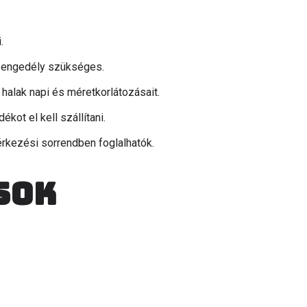
.
n engedély szükséges.
 halak napi és méretkorlátozásait.
ékot el kell szállítani.
érkezési sorrendben foglalhatók.
sok