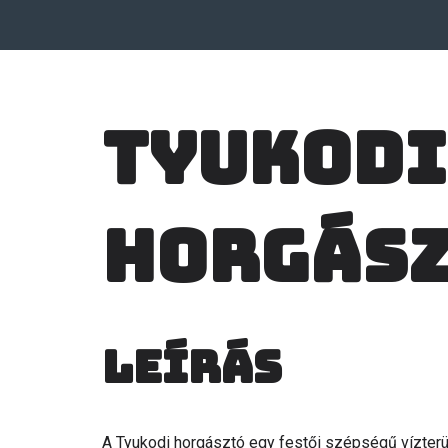
Tyukodi
horgás
Leírás
A Tyukodi horgásztó egy festői szépségű vízterü