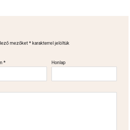
elező mezőket
*
karakterrel jelöltük
ím
*
Honlap