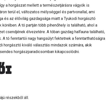
így a horgászat mellett a természetjárásra vágyók is
áron terül el, változatos mélységgel és partvonallal, ami
ga és az élővilág gazdagsága miatt a Tyukodi horgásztó
körében. A tó partján több pihenőhely is található, ahol a
et csendjének élvezetére. A tóban gazdag halfauna található,
. A tó fenntartói nagy hangsúlyt fektetnek a fenntarthatóságra
i horgásztó kiváló választás mindazok számára, akik
 csendes horgászparadicsomban kikapcsolódni.
ői
jú részekből áll.