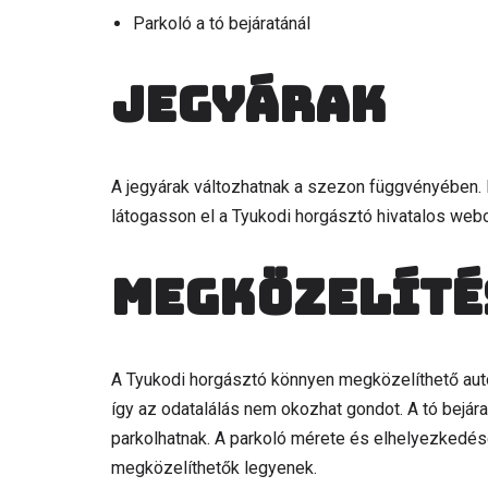
Parkoló a tó bejáratánál
Jegyárak
A jegyárak változhatnak a szezon függvényében. R
látogasson el a Tyukodi horgásztó hivatalos webo
Megközelíté
A Tyukodi horgásztó könnyen megközelíthető autóva
így az odatalálás nem okozhat gondot. A tó bejára
parkolhatnak. A parkoló mérete és elhelyezkedés
megközelíthetők legyenek.