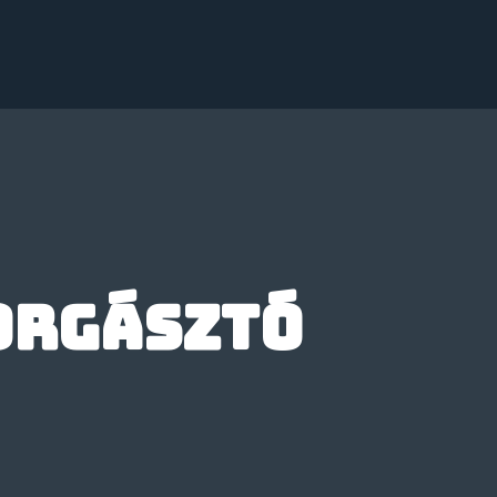
orgásztó