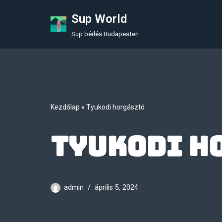
Sup World
Skip
Sup bérlés Budapesten
to
content
Kezdőlap
»
Tyukodi horgásztó
Tyukodi h
admin
április 5, 2024