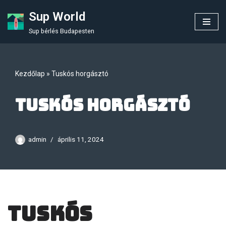
Sup World
Skip
Sup bérlés Budapesten
to
content
Kezdőlap
»
Tuskós horgásztó
Tuskós horgásztó
admin
április 11, 2024
Tuskós