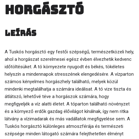
horgásztó
Leírás
A Tuskós horgásztó egy festői szépségű, természetközeli hely,
ahol a horgászat szerelmesei egész évben élvezhetik kedvenc
időtöltésüket. A tó környezete nyugodt és békés, tökéletes
helyszín a mindennapok stresszének elengedésére. A vízparton
számos kényelmes horgászhely található, melyek közül
mindenki megtalálhatja a számára ideálisat. A tó vize tiszta és
átlátszó, lehetővé téve a horgászok számára, hogy
megfigyeljék a víz alatti életet. A tóparton található növényzet
és a környező erdők gazdag élővilágot kínálnak, így nem ritka
látvány a vízimadarak és más vadállatok megfigyelése sem. A
Tuskós horgásztó különleges atmoszférája és természeti
szépsége minden látogató számára felejthetetlen élményt