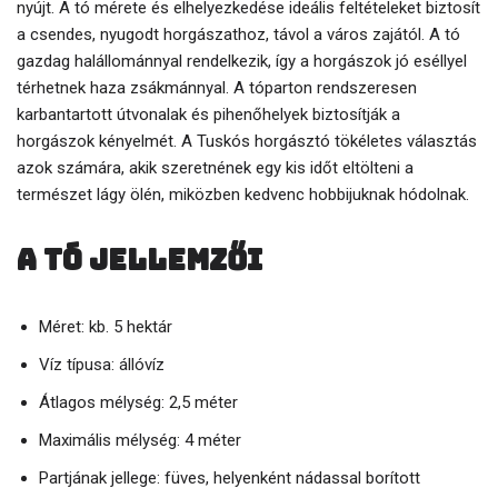
nyújt. A tó mérete és elhelyezkedése ideális feltételeket biztosít
a csendes, nyugodt horgászathoz, távol a város zajától. A tó
gazdag halállománnyal rendelkezik, így a horgászok jó eséllyel
térhetnek haza zsákmánnyal. A tóparton rendszeresen
karbantartott útvonalak és pihenőhelyek biztosítják a
horgászok kényelmét. A Tuskós horgásztó tökéletes választás
azok számára, akik szeretnének egy kis időt eltölteni a
természet lágy ölén, miközben kedvenc hobbijuknak hódolnak.
A tó jellemzői
Méret: kb. 5 hektár
Víz típusa: állóvíz
Átlagos mélység: 2,5 méter
Maximális mélység: 4 méter
Partjának jellege: füves, helyenként nádassal borított