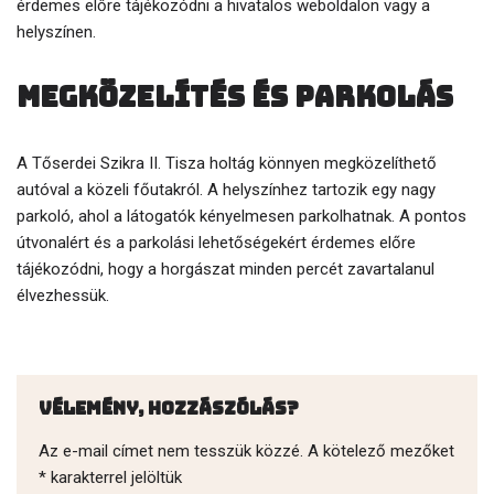
érdemes előre tájékozódni a hivatalos weboldalon vagy a
helyszínen.
Megközelítés és parkolás
A Tőserdei Szikra II. Tisza holtág könnyen megközelíthető
autóval a közeli főutakról. A helyszínhez tartozik egy nagy
parkoló, ahol a látogatók kényelmesen parkolhatnak. A pontos
útvonalért és a parkolási lehetőségekért érdemes előre
tájékozódni, hogy a horgászat minden percét zavartalanul
élvezhessük.
Vélemény, hozzászólás?
Az e-mail címet nem tesszük közzé.
A kötelező mezőket
*
karakterrel jelöltük