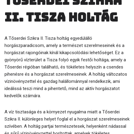
Tőserdei Szikra
II. Tisza holtág
A Tőserdei Szikra II. Tisza holtág egyedülálló
horgászparadicsom, amely a természet szerelmeseinek és a
horgászat rajongóinak kínál kikapcsolódási lehetőséget. Ez a
gyönyörű vízterület a Tisza folyó egyik festői holtága, amely a
Tőserdei régióban található, és tökéletes helyszín a csendes
pihenésre és a horgászat szerelmeseinek. A holtág változatos
vízinövényzettel és gazdag halállománnyal rendelkezik, ami
ideálissá teszi mind a pihentető, mind az aktív horgászatot
kedvelők számára.
A víz tisztasága és a környezet nyugalma miatt a Tőserdei
Szikra II. különleges helyet foglal el a horgászat szerelmeseinek
szívében. A holtág partjai természetesek, helyenként nádassal
és sűrű vízinövényzettel borítottak, amelyek tökéletes