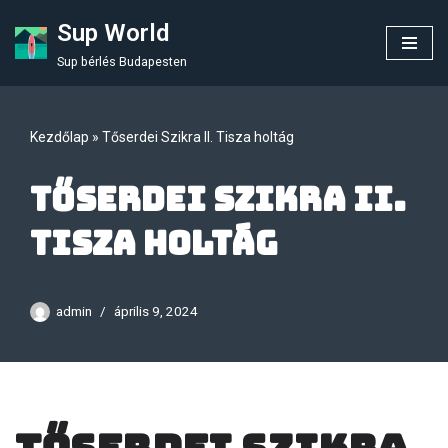
Sup World
Skip
Sup bérlés Budapesten
to
content
Kezdőlap
»
Tőserdei Szikra II. Tisza holtág
Tőserdei Szikra II.
Tisza holtág
admin
április 9, 2024