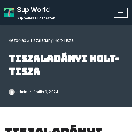
Sup World
Skip
Sup bérlés Budapesten
to
content
Kezdőlap
»
Tiszaladányi Holt-Tisza
Tiszaladányi Holt-
Tisza
admin
április 9, 2024