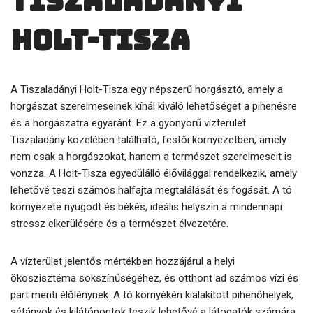
Tiszaladányi
Holt-Tisza
A Tiszaladányi Holt-Tisza egy népszerű horgásztó, amely a
horgászat szerelmeseinek kínál kiváló lehetőséget a pihenésre
és a horgászatra egyaránt. Ez a gyönyörű vízterület
Tiszaladány közelében található, festői környezetben, amely
nem csak a horgászokat, hanem a természet szerelmeseit is
vonzza. A Holt-Tisza egyedülálló élővilággal rendelkezik, amely
lehetővé teszi számos halfajta megtalálását és fogását. A tó
környezete nyugodt és békés, ideális helyszín a mindennapi
stressz elkerülésére és a természet élvezetére.
A vízterület jelentős mértékben hozzájárul a helyi
ökoszisztéma sokszínűségéhez, és otthont ad számos vízi és
part menti élőlénynek. A tó környékén kialakított pihenőhelyek,
sétányok és kilátópontok teszik lehetővé a látogatók számára,