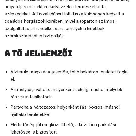
hogy teljes mértékben kiélvezzék a természet adta
szépségeket. A Tiszaladányi Holt-Tisza különösen kedvelt a
családos horgászok körében, mivel a tóparton számos
szolgáltatás áll rendelkezésre, amelyek a kisebbek
szórakoztatását is biztosítják.
A tó jellemzői
Vízterület nagysága: jelentős, több hektáros területet foglal
el.
Vízmélység: változó, helyenként sekély, máshol mélyebb
részek is találhatóak.
Partvonala: változatos, helyenként fás, bokros, máshol
nyíltabb területekkel.
Elérhetőség: jól megközelíthető, a közelben parkolási
lehetőség is biztosított.