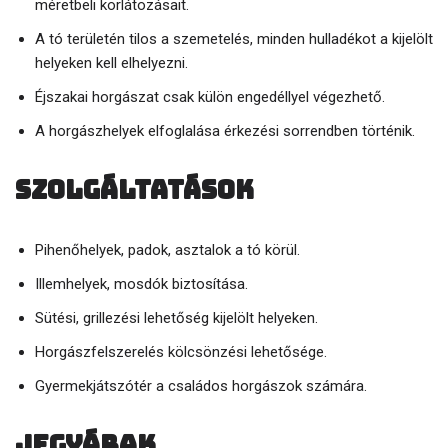
méretbeli korlátozásait.
A tó területén tilos a szemetelés, minden hulladékot a kijelölt
helyeken kell elhelyezni.
Éjszakai horgászat csak külön engedéllyel végezhető.
A horgászhelyek elfoglalása érkezési sorrendben történik.
Szolgáltatások
Pihenőhelyek, padok, asztalok a tó körül.
Illemhelyek, mosdók biztosítása.
Sütési, grillezési lehetőség kijelölt helyeken.
Horgászfelszerelés kölcsönzési lehetősége.
Gyermekjátszótér a családos horgászok számára.
Jegyárak