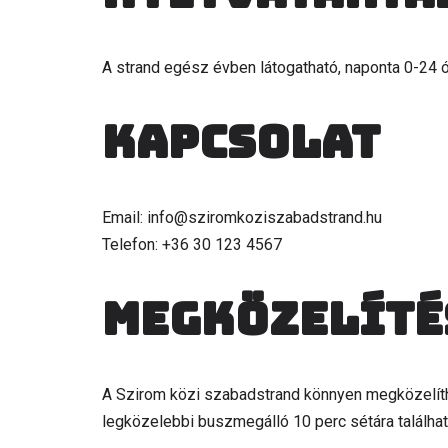
A strand egész évben látogatható, naponta 0-24 ó
Kapcsolat
Email: info@sziromkoziszabadstrand.hu
Telefon: +36 30 123 4567
Megközelíté
A Szirom közi szabadstrand könnyen megközelít
legközelebbi buszmegálló 10 perc sétára található