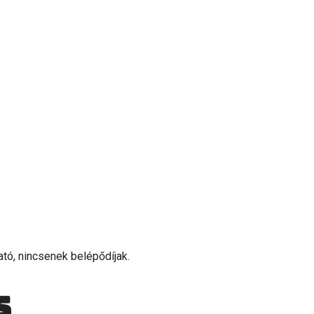
tó, nincsenek belépődíjak.
s