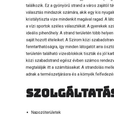
találkozik. Ez a gyönyörű strand a város zajától t
választás mindazok számára, akik egy kis nyugal
kristálytiszta vize mindenkit magával ragad. A l
a vízi sportok széles választékát. A gyerekek sz
ideális pihenőhely. A strand területén több helyen 
saját hozott ételeiket. A Szirom közi szabadstra
fenntarthatóságra, így minden látogatót arra ösz
területén található vizesblokkok tiszták és jól ka
közi szabadstrand egész évben számos rendezvén
megtalálják itt a számításaikat. A strandolás mel
adnak a természetjárásra és a környék felfedezé
Szolgáltatá
Napozóterületek