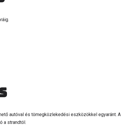
ráig.
s
hető autóval és tömegközlekedési eszközökkel egyaránt. A
 a strandtól.