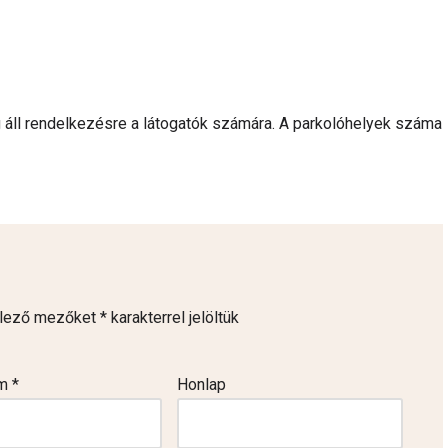
 áll rendelkezésre a látogatók számára. A parkolóhelyek száma
elező mezőket
*
karakterrel jelöltük
ím
*
Honlap