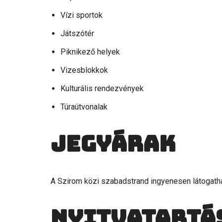
Vízi sportok
Játszótér
Piknikező helyek
Vizesblokkok
Kulturális rendezvények
Túraútvonalak
Jegyárak
A Szirom közi szabadstrand ingyenesen látogatha
Nyitvatartá