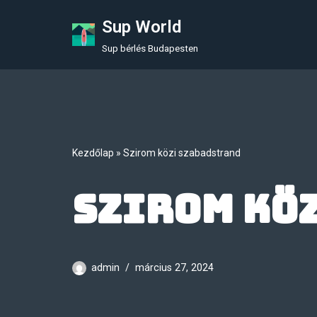
Sup World
Skip
Sup bérlés Budapesten
to
content
Kezdőlap
»
Szirom közi szabadstrand
Szirom kö
admin
március 27, 2024