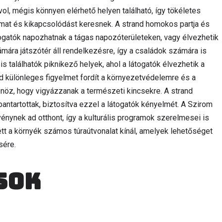
ávol, mégis könnyen elérhető helyen található, így tökéletes
mat és kikapcsolódást keresnek. A strand homokos partja és
átogatók napozhatnak a tágas napozóterületeken, vagy élvezhetik
ámára játszótér áll rendelkezésre, így a családok számára is
is találhatók piknikező helyek, ahol a látogatók élvezhetik a
nd különleges figyelmet fordít a környezetvédelemre és a
tönöz, hogy vigyázzanak a természeti kincsekre. A strand
rbantartottak, biztosítva ezzel a látogatók kényelmét. A Szirom
ynek ad otthont, így a kulturális programok szerelmesei is
lett a környék számos túraútvonalat kínál, amelyek lehetőséget
sére.
sok