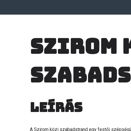
Szirom 
szabad
Leírás
A Szirom közi szabadstrand egy festői szépségű 