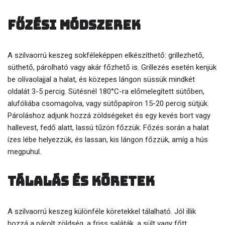
Főzési módszerek
A szilvaorrú keszeg sokféleképpen elkészíthető: grillezhető,
süthető, párolható vagy akár főzhető is. Grillezés esetén kenjük
be olívaolajjal a halat, és közepes lángon süssük mindkét
oldalát 3-5 percig. Sütésnél 180°C-ra előmelegített sütőben,
alufóliába csomagolva, vagy sütőpapíron 15-20 percig sütjük.
Pároláshoz adjunk hozzá zöldségeket és egy kevés bort vagy
hallevest, fedő alatt, lassú tűzön főzzük. Főzés során a halat
ízes lébe helyezzük, és lassan, kis lángon főzzük, amíg a hús
megpuhul.
Tálalás és köretek
A szilvaorrú keszeg különféle köretekkel tálalható. Jól illik
hozzá a párolt zöldség, a friss saláták, a sült vagy főtt