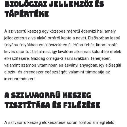
biológiai jellemzői és
tápértéke
A szilvaorrú keszeg egy közepes méretű édesvízi hal, amely
jellegzetes szilva alakú orráról kapta a nevét. Elsősorban lassú
folyású folyókban és állóvizekben él. Húsa fehér, finom rostú,
kevés csontot tartalmaz, így kiválóan alkalmas különféle ételek
elkészítésére. Gazdag omega-3 zsírsavakban, fehérjében,
valamint számos vitaminban és ásványi anyagban, így elősegíti
a szív- és érrendszer egészségét, valamint támogatja az
immunrendszert.
A Szilvaorrú keszeg
tisztítása és filézése
A szilvaorrú keszeg előkészítése során fontos a megfelelő