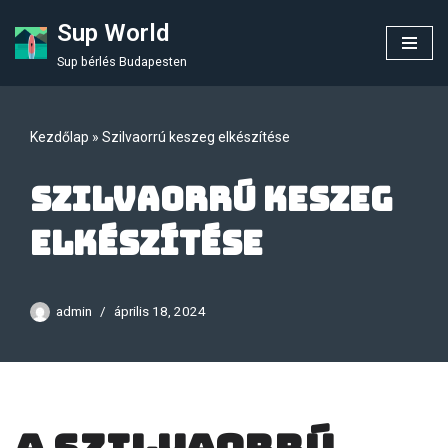
Sup World
Skip
Sup bérlés Budapesten
to
content
Kezdőlap
»
Szilvaorrú keszeg elkészítése
Szilvaorrú keszeg
elkészítése
admin
április 18, 2024