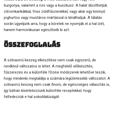
burgonya, valamint a rizs vagy a kuszkusz. A halat díszíthetjük
citromkarikákkal, friss zöldfűszerekkel, vagy akár egy könnyű
joghurtos vagy mustáros mártással is kínálhatjuk. A tálalás
során ügyeljünk arra, hogy a köretek ne nyomják el a hal ízét,
hanem harmonikusan egészítsék ki azt.
Összefoglalás
A szilvaorrú keszeg elkészítése nem csak egyszerű, de
rendkívül változatos is lehet. A megfelelő előkészítés,
fűszerezés és a különféle főzési módszerek lehetővé teszik,
hogy mindenki megtalálja a számára legízletesebb változatot. A
szilvaorrú keszeg nem csak finom, de egészséges választás is,
így bátran kísérletezzünk különféle receptekkel, hogy
felfedezzük e hal sokoldalúságát.