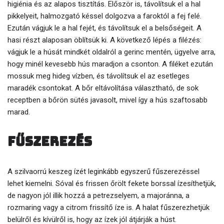
higiénia és az alapos tisztítás. Először is, távolítsuk el a hal
pikkelyeit, halmozgató késsel dolgozva a faroktól a fej felé.
Ezután vágjuk le a hal fejét, és távolítsuk el a belsőségeit. A
hasi részt alaposan öblítsük ki. A következő lépés a filézés:
vágjuk le a húsát mindkét oldalról a gerinc mentén, ügyelve arra,
hogy minél kevesebb hús maradjon a csonton. A filéket ezután
mossuk meg hideg vízben, és távolítsuk el az esetleges
maradék csontokat. A bőr eltávolítása választható, de sok
receptben a bőrön sütés javasolt, mivel így a hús szaftosabb
marad.
Fűszerezés
A szilvaorrú keszeg ízét leginkább egyszerű fűszerezéssel
lehet kiemelni. Sóval és frissen őrölt fekete borssal ízesíthetjük,
de nagyon jól illik hozzá a petrezselyem, a majoránna, a
rozmaring vagy a citrom frissítő íze is. A halat fűszerezhetjük
belülről és kívülről is, hogy az ízek jól átjárják a húst.