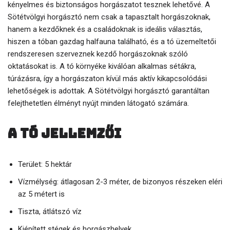
kényelmes és biztonságos horgászatot tesznek lehetővé. A
Sötétvölgyi horgásztó nem csak a tapasztalt horgászoknak,
hanem a kezdőknek és a családoknak is ideális választás,
hiszen a tóban gazdag halfauna található, és a tó üzemeltetői
rendszeresen szerveznek kezdő horgászoknak szóló
oktatásokat is. A tó környéke kiválóan alkalmas sétákra,
túrázásra, így a horgászaton kívül más aktív kikapcsolódási
lehetőségek is adottak. A Sötétvölgyi horgásztó garantáltan
felejthetetlen élményt nyújt minden látogató számára.
A tó jellemzői
Terület: 5 hektár
Vízmélység: átlagosan 2-3 méter, de bizonyos részeken eléri
az 5 métert is
Tiszta, átlátszó víz
Kiépített stégek és horgászhelyek