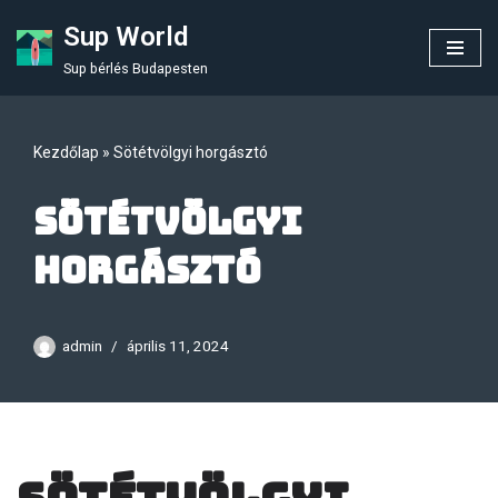
Sup World
Skip
Sup bérlés Budapesten
to
content
Kezdőlap
»
Sötétvölgyi horgásztó
Sötétvölgyi
horgásztó
admin
április 11, 2024