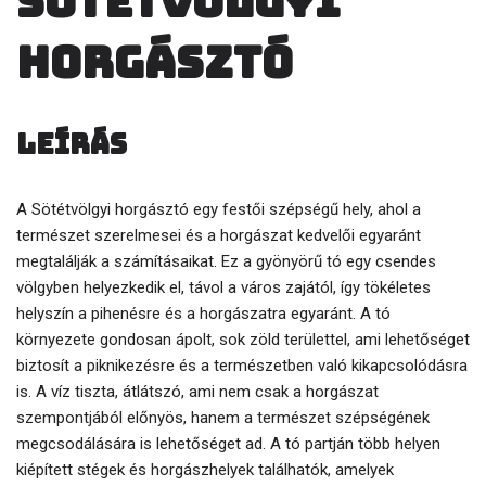
Sötétvölgyi
horgásztó
Leírás
A Sötétvölgyi horgásztó egy festői szépségű hely, ahol a
természet szerelmesei és a horgászat kedvelői egyaránt
megtalálják a számításaikat. Ez a gyönyörű tó egy csendes
völgyben helyezkedik el, távol a város zajától, így tökéletes
helyszín a pihenésre és a horgászatra egyaránt. A tó
környezete gondosan ápolt, sok zöld területtel, ami lehetőséget
biztosít a piknikezésre és a természetben való kikapcsolódásra
is. A víz tiszta, átlátszó, ami nem csak a horgászat
szempontjából előnyös, hanem a természet szépségének
megcsodálására is lehetőséget ad. A tó partján több helyen
kiépített stégek és horgászhelyek találhatók, amelyek