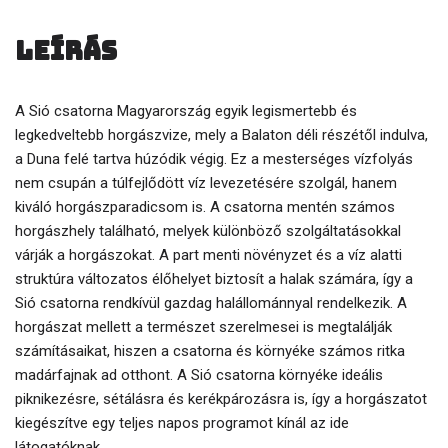
Leírás
A Sió csatorna Magyarország egyik legismertebb és
legkedveltebb horgászvize, mely a Balaton déli részétől indulva,
a Duna felé tartva húzódik végig. Ez a mesterséges vízfolyás
nem csupán a túlfejlődött víz levezetésére szolgál, hanem
kiváló horgászparadicsom is. A csatorna mentén számos
horgászhely található, melyek különböző szolgáltatásokkal
várják a horgászokat. A part menti növényzet és a víz alatti
struktúra változatos élőhelyet biztosít a halak számára, így a
Sió csatorna rendkívül gazdag halállománnyal rendelkezik. A
horgászat mellett a természet szerelmesei is megtalálják
számításaikat, hiszen a csatorna és környéke számos ritka
madárfajnak ad otthont. A Sió csatorna környéke ideális
piknikezésre, sétálásra és kerékpározásra is, így a horgászatot
kiegészítve egy teljes napos programot kínál az ide
látogatóknak.