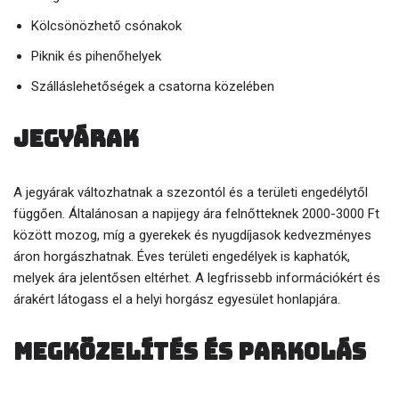
Kölcsönözhető csónakok
Piknik és pihenőhelyek
Szálláslehetőségek a csatorna közelében
Jegyárak
A jegyárak változhatnak a szezontól és a területi engedélytől
függően. Általánosan a napijegy ára felnőtteknek 2000-3000 Ft
között mozog, míg a gyerekek és nyugdíjasok kedvezményes
áron horgászhatnak. Éves területi engedélyek is kaphatók,
melyek ára jelentősen eltérhet. A legfrissebb információkért és
árakért látogass el a helyi horgász egyesület honlapjára.
Megközelítés és parkolás