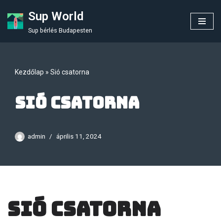
Sup World
Skip
Sup bérlés Budapesten
to
content
Kezdőlap
»
Sió csatorna
Sió csatorna
admin
április 11, 2024
Sió csatorna