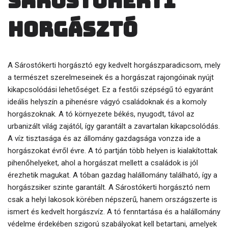
Sárostókerti
horgásztó
A Sárostókerti horgásztó egy kedvelt horgászparadicsom, mely
a természet szerelmeseinek és a horgászat rajongóinak nyújt
kikapcsolódási lehetőséget. Ez a festői szépségű tó egyaránt
ideális helyszín a pihenésre vágyó családoknak és a komoly
horgászoknak. A tó környezete békés, nyugodt, távol az
urbanizált világ zajától, így garantált a zavartalan kikapcsolódás.
A víz tisztasága és az állomány gazdagsága vonzza ide a
horgászokat évről évre. A tó partján több helyen is kialakítottak
pihenőhelyeket, ahol a horgászat mellett a családok is jól
érezhetik magukat. A tóban gazdag halállomány található, így a
horgászsiker szinte garantált. A Sárostókerti horgásztó nem
csak a helyi lakosok körében népszerű, hanem országszerte is
ismert és kedvelt horgászvíz. A tó fenntartása és a halállomány
védelme érdekében szigorú szabályokat kell betartani, amelyek