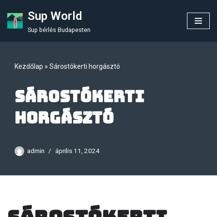
Sup World
Skip
Sup bérlés Budapesten
to
content
Kezdőlap
»
Sárostókerti horgásztó
Sárostókerti
horgásztó
admin
április 11, 2024