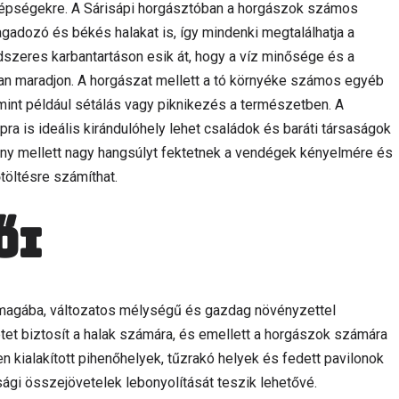
szépségekre. A Sárisápi horgásztóban a horgászok számos
ragadozó és békés halakat is, így mindenki megtalálhatja a
szeres karbantartáson esik át, hogy a víz minősége és a
an maradjon. A horgászat mellett a tó környéke számos egyéb
mint például sétálás vagy piknikezés a természetben. A
ra is ideális kirándulóhely lehet családok és baráti társaságok
ny mellett nagy hangsúlyt fektetnek a vendégek kényelmére és
töltésre számíthat.
ői
al magába, változatos mélységű és gazdag növényzettel
zetet biztosít a halak számára, és emellett a horgászok számára
en kialakított pihenőhelyek, tűzrakó helyek és fedett pavilonok
ági összejövetelek lebonyolítását teszik lehetővé.