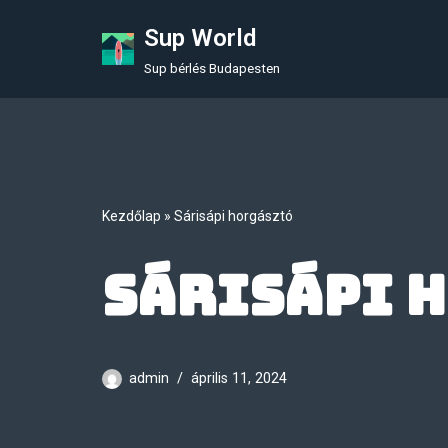
Sup World
Skip
Sup bérlés Budapesten
to
content
Kezdőlap
»
Sárisápi horgásztó
Sárisápi 
admin
április 11, 2024