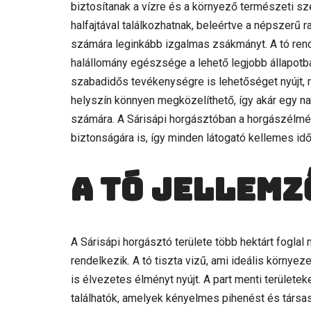
biztosítanak a vízre és a környező természeti 
halfajtával találkozhatnak, beleértve a népszerű 
számára leginkább izgalmas zsákmányt. A tó rend
halállomány egészsége a lehető legjobb állapotb
szabadidős tevékenységre is lehetőséget nyújt, 
helyszín könnyen megközelíthető, így akár egy nap
számára. A Sárisápi horgásztóban a horgászélmé
biztonságára is, így minden látogató kellemes idő
A tó jellemz
A Sárisápi horgásztó területe több hektárt fogl
rendelkezik. A tó tiszta vizű, ami ideális környe
is élvezetes élményt nyújt. A part menti területek
találhatók, amelyek kényelmes pihenést és társas