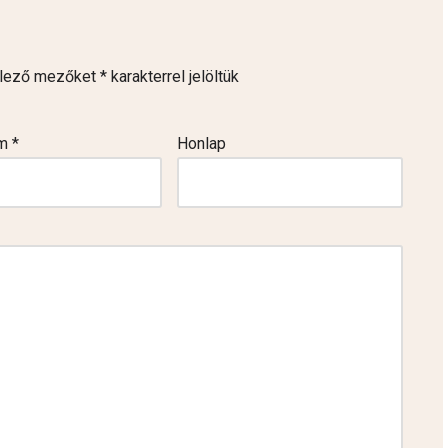
elező mezőket
*
karakterrel jelöltük
ím
*
Honlap