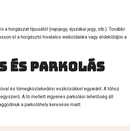
a horgászat típusától (napijegy, éjszakai jegy, stb.). További
ogasson el a horgásztó hivatalos weboldalára vagy érdeklődjön a
s és parkolás
tóval és tömegközlekedési eszközökkel egyaránt. A tóhoz
ó egyszerű. A tó mellett ingyenes parkolási lehetőség áll
aggódniuk a parkolóhely keresése miatt.