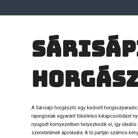
Sárisáp
horgás
A Sárisápi horgásztó egy kedvelt horgászparadi
rajongóinak egyaránt tökéletes kikapcsolódást nyú
nyugodt környezetben helyezkedik el, így ideális
szeretetének ápolására. A tó partján számos kény