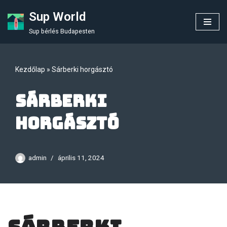
Sup World
Skip
Sup bérlés Budapesten
to
content
Kezdőlap
»
Sárberki horgásztó
Sárberki
horgásztó
admin
április 11, 2024