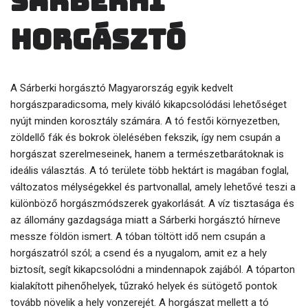
Sárberki
horgásztó
A Sárberki horgásztó Magyarország egyik kedvelt
horgászparadicsoma, mely kiváló kikapcsolódási lehetőséget
nyújt minden korosztály számára. A tó festői környezetben,
zöldellő fák és bokrok ölelésében fekszik, így nem csupán a
horgászat szerelmeseinek, hanem a természetbarátoknak is
ideális választás. A tó területe több hektárt is magában foglal,
változatos mélységekkel és partvonallal, amely lehetővé teszi a
különböző horgászmódszerek gyakorlását. A víz tisztasága és
az állomány gazdagsága miatt a Sárberki horgásztó hírneve
messze földön ismert. A tóban töltött idő nem csupán a
horgászatról szól; a csend és a nyugalom, amit ez a hely
biztosít, segít kikapcsolódni a mindennapok zajából. A tóparton
kialakított pihenőhelyek, tűzrakó helyek és sütögető pontok
tovább növelik a hely vonzerejét. A horgászat mellett a tó