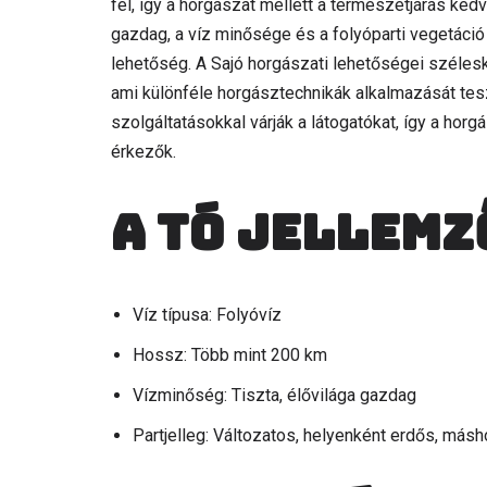
fel, így a horgászat mellett a természetjárás ked
gazdag, a víz minősége és a folyóparti vegetáció
lehetőség. A Sajó horgászati lehetőségei szélesk
ami különféle horgásztechnikák alkalmazását tesz
szolgáltatásokkal várják a látogatókat, így a horg
érkezők.
A tó jellemz
Víz típusa: Folyóvíz
Hossz: Több mint 200 km
Vízminőség: Tiszta, élővilága gazdag
Partjelleg: Változatos, helyenként erdős, másh