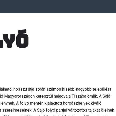
lyó
lálható, hosszú útja során számos kisebb-nagyobb települést
ajd Magyarországon keresztül haladva a Tiszába ömlik. A Sajó
őlénynek. A folyó mentén kialakított horgászhelyek kiváló
szerelmeseinek. A Sajó folyó partjai változatos tájakat ölelnek