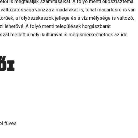
velői is megtalálják számításaikat. A folyó menti ökoszisztéma
 változatossága vonzza a madarakat is, tehát madárlesre is van
örűek, a folyószakaszok jellege és a víz mélysége is változó,
i lehetővé. A folyó menti települések horgászbarát
ászat mellett a helyi kultúrával is megismerkedhetnek az ide
ői
ol füves