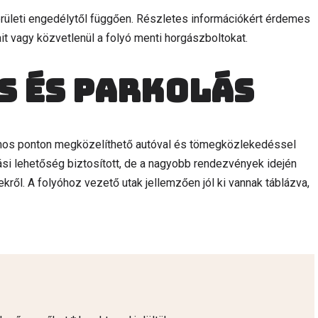
erületi engedélytől függően. Részletes információkért érdemes
it vagy közvetlenül a folyó menti horgászboltokat.
s és parkolás
zámos ponton megközelíthető autóval és tömegközlekedéssel
lási lehetőség biztosított, de a nagyobb rendezvények idején
ről. A folyóhoz vezető utak jellemzően jól ki vannak táblázva,