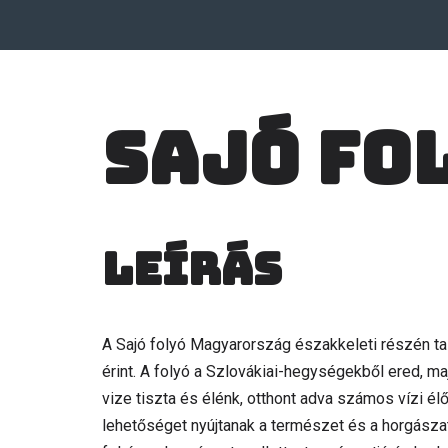
Sajó fo
Leírás
A Sajó folyó Magyarország északkeleti részén ta
érint. A folyó a Szlovákiai-hegységekből ered, m
vize tiszta és élénk, otthont adva számos vízi él
lehetőséget nyújtanak a természet és a horgászat 