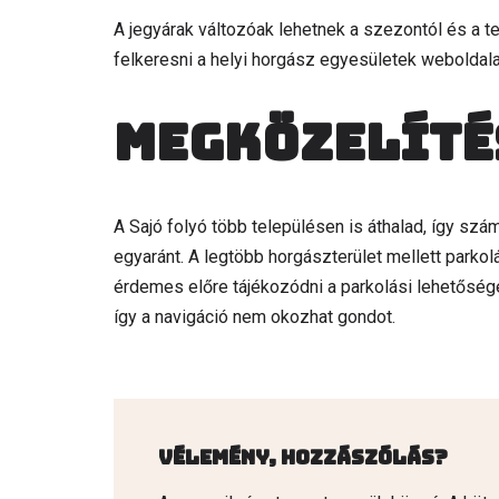
A jegyárak változóak lehetnek a szezontól és a t
felkeresni a helyi horgász egyesületek weboldala
Megközelíté
A Sajó folyó több településen is áthalad, így s
egyaránt. A legtöbb horgászterület mellett parko
érdemes előre tájékozódni a parkolási lehetőségek
így a navigáció nem okozhat gondot.
Vélemény, hozzászólás?