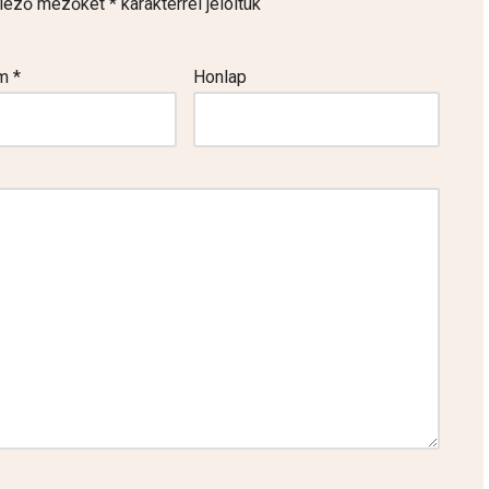
elező mezőket
*
karakterrel jelöltük
ím
*
Honlap