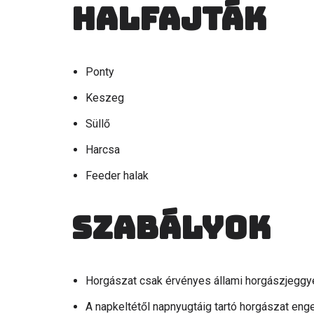
Halfajták
Ponty
Keszeg
Süllő
Harcsa
Feeder halak
Szabályok
Horgászat csak érvényes állami horgászjeggyel
A napkeltétől napnyugtáig tartó horgászat eng