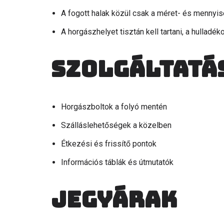
A fogott halak közül csak a méret- és mennyi
A horgászhelyet tisztán kell tartani, a hulladékot
Szolgáltatá
Horgászboltok a folyó mentén
Szálláslehetőségek a közelben
Étkezési és frissítő pontok
Információs táblák és útmutatók
Jegyárak