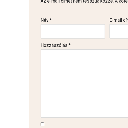
Az e-mail címet nem tesszük közzé.
A köt
Név
*
E-mail c
Hozzászólás
*