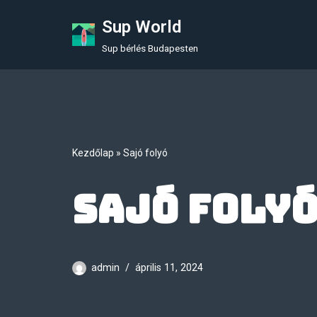
Sup World
Skip
Sup bérlés Budapesten
to
content
Kezdőlap
»
Sajó folyó
Sajó foly
admin
április 11, 2024