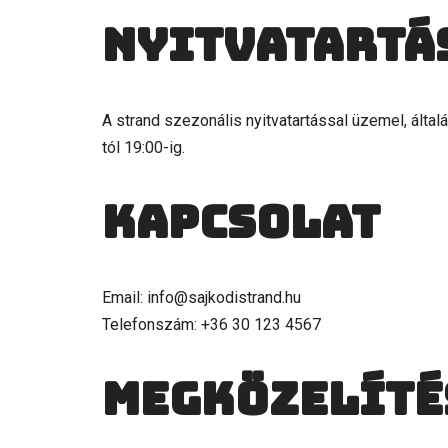
Nyitvatartá
A strand szezonális nyitvatartással üzemel, által
tól 19:00-ig.
Kapcsolat
Email: info@sajkodistrand.hu
Telefonszám: +36 30 123 4567
Megközelíté