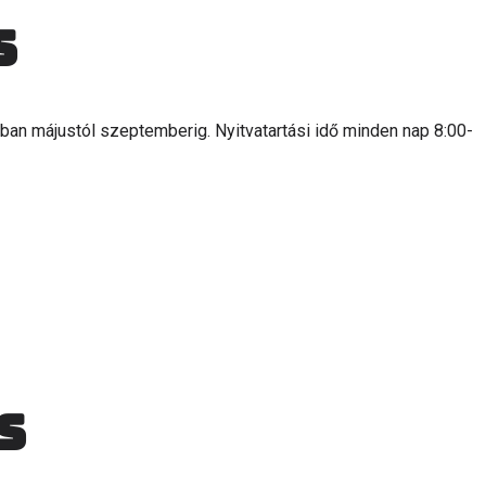
s
ában májustól szeptemberig. Nyitvatartási idő minden nap 8:00-
s