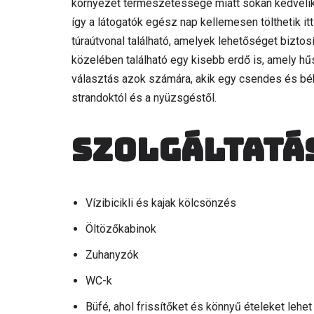
környezet természetessége miatt sokan kedvelik ez
így a látogatók egész nap kellemesen tölthetik it
túraútvonal található, amelyek lehetőséget biztos
közelében található egy kisebb erdő is, amely hűs 
választás azok számára, akik egy csendes és béké
strandoktól és a nyüzsgéstől.
Szolgáltatá
Vízibicikli és kajak kölcsönzés
Öltözőkabinok
Zuhanyzók
WC-k
Büfé, ahol frissítőket és könnyű ételeket lehet