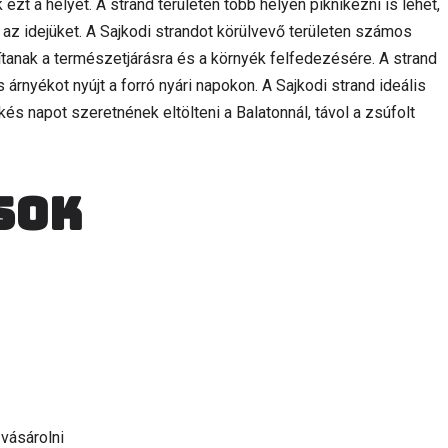
t a helyet. A strand területén több helyen piknikezni is lehet,
t az idejüket. A Sajkodi strandot körülvevő területen számos
ítanak a természetjárásra és a környék felfedezésére. A strand
árnyékot nyújt a forró nyári napokon. A Sajkodi strand ideális
s napot szeretnének eltölteni a Balatonnál, távol a zsúfolt
sok
 vásárolni