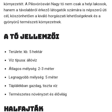
környezetét. A Pilisvörösvári Nagy tó nem csak a helyi lakosok,
hanem a távolabbról érkező látogatók számára is népszerű úti
cél, köszönhetően a kiváló horgászati lehetőségeknek és a
gyönyörű természeti környezetnek.
A tó jellemzői
Területe: kb. 5 hektár
Víz típusa: állóvíz
Átlagos mélység: 2-3 méter
Legnagyobb mélység: 5 méter
Táplálékban gazdag, tiszta víz
Természetes növényzet és élővilág
Halfajták