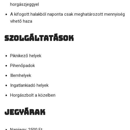
horgászjeggyel
A kifogott halakból naponta csak meghatározott mennyiség
vihető haza
Szolgáltatások
Piknikező helyek
Pihenőpadok
Illemhelyek
Ingatlankiadó helyek
Horgászbolt a közelben
Jegyárak
Napijegy: 2500 Ft