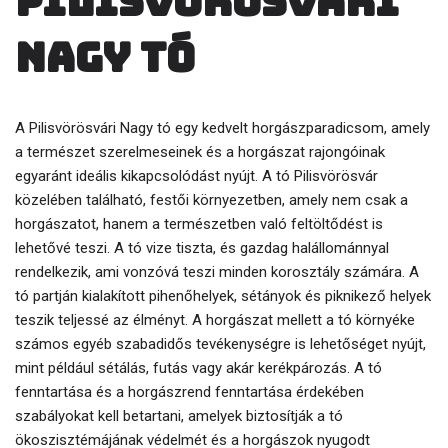
Pilisvörösvári
Nagy tó
A Pilisvörösvári Nagy tó egy kedvelt horgászparadicsom, amely
a természet szerelmeseinek és a horgászat rajongóinak
egyaránt ideális kikapcsolódást nyújt. A tó Pilisvörösvár
közelében található, festői környezetben, amely nem csak a
horgászatot, hanem a természetben való feltöltődést is
lehetővé teszi. A tó vize tiszta, és gazdag halállománnyal
rendelkezik, ami vonzóvá teszi minden korosztály számára. A
tó partján kialakított pihenőhelyek, sétányok és piknikező helyek
teszik teljessé az élményt. A horgászat mellett a tó környéke
számos egyéb szabadidős tevékenységre is lehetőséget nyújt,
mint például sétálás, futás vagy akár kerékpározás. A tó
fenntartása és a horgászrend fenntartása érdekében
szabályokat kell betartani, amelyek biztosítják a tó
ökoszisztémájának védelmét és a horgászok nyugodt