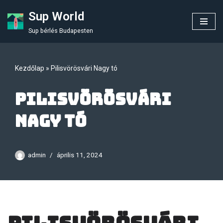
Sup World
Skip
Sup bérlés Budapesten
to
content
Kezdőlap
»
Pilisvörösvári Nagy tó
Pilisvörösvári
Nagy tó
admin
április 11, 2024