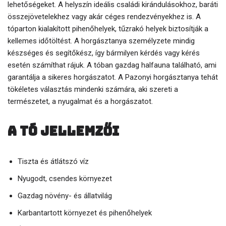
lehetőségeket. A helyszín ideális családi kirándulásokhoz, baráti
összejövetelekhez vagy akár céges rendezvényekhez is. A
tóparton kialakított pihenőhelyek, tűzrakó helyek biztosítják a
kellemes időtöltést. A horgásztanya személyzete mindig
készséges és segítőkész, így bármilyen kérdés vagy kérés
esetén számíthat rájuk. A tóban gazdag halfauna található, ami
garantálja a sikeres horgászatot. A Pazonyi horgásztanya tehát
tökéletes választás mindenki számára, aki szereti a
természetet, a nyugalmat és a horgászatot.
A tó jellemzői
Tiszta és átlátszó víz
Nyugodt, csendes környezet
Gazdag növény- és állatvilág
Karbantartott környezet és pihenőhelyek