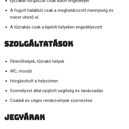
Éjszakai horgászat csak külön engedéllyel
A fogott halakból csak a meghatározott mennyiség és
méret vihető el
A tűzrakás csak a kijelölt helyeken engedélyezett
Szolgáltatások
Pihenőhelyek, tűzrakó helyek
WC, mosdó
Horgászbolt a helyszínen
Személyzet által nyújtott segítség és tanácsadás
Családi és céges rendezvények szervezése
Jegyárak