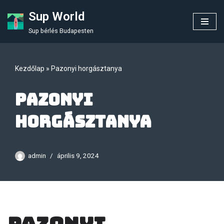
Sup World
Skip
Sup bérlés Budapesten
to
content
Kezdőlap
»
Pazonyi horgásztanya
Pazonyi
horgásztanya
admin
április 9, 2024