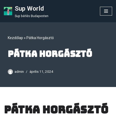
Sup World
Skip
Sup bérlés Budapesten
to
content
Kezdőlap
»
Pátka Horgásztó
Pátka Horgásztó
admin
április 11, 2024
Pátka Horgásztó