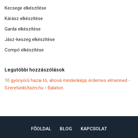
Kecsege elkészítése
Kárász elkészítése
Garda elkészítése
Jász-keszeg elkészítése
Compó elkészítése
Legutóbbi hozzászólások
10 gyönyörű hazai tó, ahová mindenképp érdemes elmenned -
SzeretünkUtazni.hu
-
Balaton
FŐOLDAL
BLOG
KAPCSOLAT