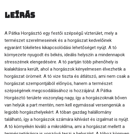
Leírás
A Pátka Horgásztó egy festői szépségű vízterület, mely a
természet szerelmeseinek és a horgászat kedvelőinek
egyaránt tökéletes kikapcsolódási lehetőséget nyújt. A tó
környezete nyugodt és békés, ideális helyszín a mindennapok
stresszének elengedésére. A tó partján több pihenőhely is
kialakításra került, ahol a horgászok kényelmesen élvezhetik a
horgászat örömeit. A tó vize tiszta és átlátszó, ami nem csak a
horgászat szempontjából előnyös, hanem a természet
szépségének megcsodálásához is hozzájárul. A Pátka
Horgásztó területe viszonylag nagy, így a horgászoknak bőven
van helyük a part mentén, nem kell egymással versengeniük a
legjobb horgászhelyekért. A tóban gazdag halállomány
található, így a horgászok számára kihívást és izgalmat is nyújt.
A tó környékén kiváló a mikroklíma, ami a horgászat mellett a
természetjárásra is vonzóvá teszi a helyszínt. A tóhoz könnyen