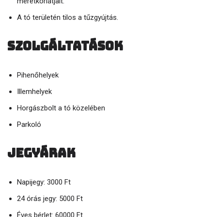
méretkorlátjait.
A tó területén tilos a tűzgyújtás.
Szolgáltatások
Pihenőhelyek
Illemhelyek
Horgászbolt a tó közelében
Parkoló
Jegyárak
Napijegy: 3000 Ft
24 órás jegy: 5000 Ft
Éves bérlet: 60000 Ft