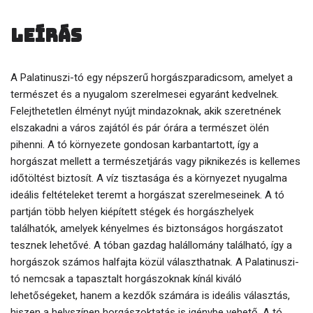
Leírás
A Palatinuszi-tó egy népszerű horgászparadicsom, amelyet a
természet és a nyugalom szerelmesei egyaránt kedvelnek.
Felejthetetlen élményt nyújt mindazoknak, akik szeretnének
elszakadni a város zajától és pár órára a természet ölén
pihenni. A tó környezete gondosan karbantartott, így a
horgászat mellett a természetjárás vagy piknikezés is kellemes
időtöltést biztosít. A víz tisztasága és a környezet nyugalma
ideális feltételeket teremt a horgászat szerelmeseinek. A tó
partján több helyen kiépített stégek és horgászhelyek
találhatók, amelyek kényelmes és biztonságos horgászatot
tesznek lehetővé. A tóban gazdag halállomány található, így a
horgászok számos halfajta közül választhatnak. A Palatinuszi-
tó nemcsak a tapasztalt horgászoknak kínál kiváló
lehetőségeket, hanem a kezdők számára is ideális választás,
hiszen a helyszínen horgászoktatás is igénybe vehető. A tó