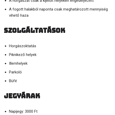
A horgászat csak a kijelölt helyeken engedélyezett
A fogott halakból naponta csak meghatározott mennyiség
vihető haza
Szolgáltatások
Horgászoktatás
Piknikező helyek
Illemhelyek
Parkoló
Büfé
Jegyárak
Napijegy: 3000 Ft