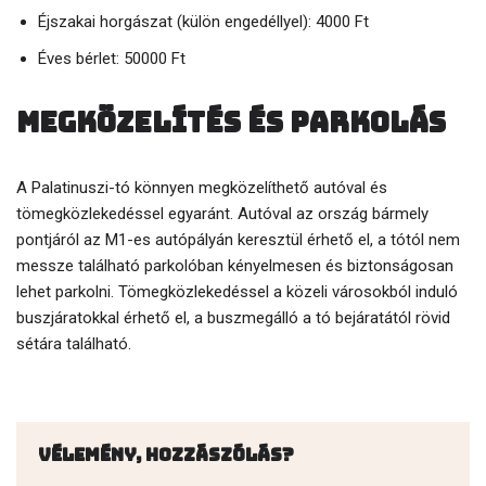
Éjszakai horgászat (külön engedéllyel): 4000 Ft
Éves bérlet: 50000 Ft
Megközelítés és parkolás
A Palatinuszi-tó könnyen megközelíthető autóval és
tömegközlekedéssel egyaránt. Autóval az ország bármely
pontjáról az M1-es autópályán keresztül érhető el, a tótól nem
messze található parkolóban kényelmesen és biztonságosan
lehet parkolni. Tömegközlekedéssel a közeli városokból induló
buszjáratokkal érhető el, a buszmegálló a tó bejáratától rövid
sétára található.
Vélemény, hozzászólás?