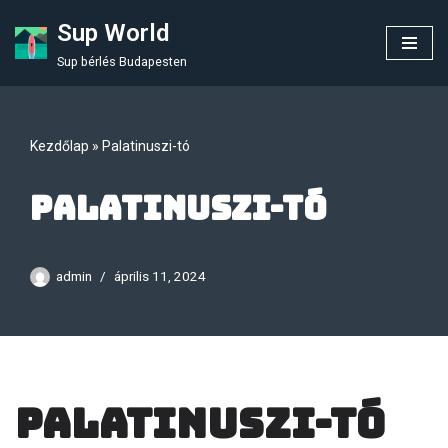
Sup World
Skip
Sup bérlés Budapesten
to
content
Kezdőlap
»
Palatinuszi-tó
Palatinuszi-tó
admin
április 11, 2024
Palatinuszi-tó