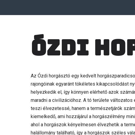
Ózdi ho
Az Ózdi horgásztó egy kedvelt horgászparadics
rajongóinak egyaránt tökéletes kikapcsolódást ny
helyezkedik el, így könnyen elérhető azok számár
maradni a civilizációhoz. A tó területe változato
teszi élvezetessé, hanem a természetjárók számá
kiemelkedő, ami hozzájárul a horgászélmény minő
ahol a horgászok kényelmesen élvezhetik a term
halállomány található, így a horgászok széles vá