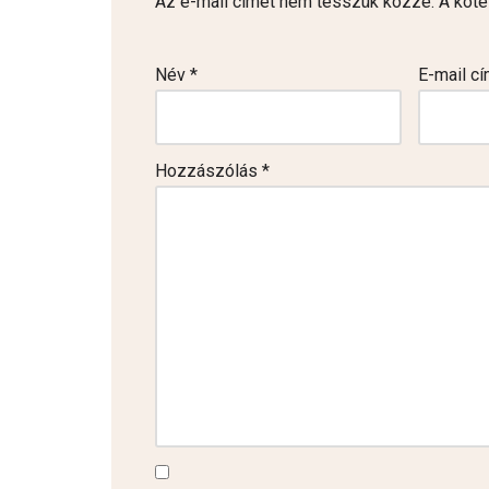
Az e-mail címet nem tesszük közzé.
A köt
Név
*
E-mail c
Hozzászólás
*