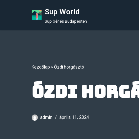
Sup World
Skip
Sup bérlés Budapesten
to
content
Kezdőlap
»
Ózdi horgásztó
Ózdi horg
admin
április 11, 2024