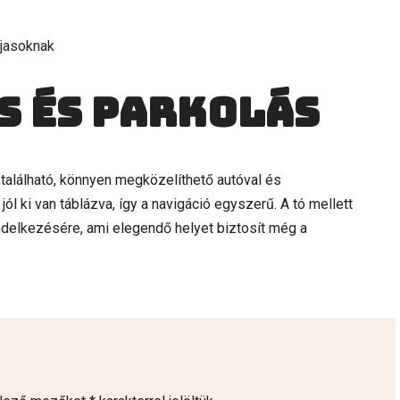
jasoknak
s és parkolás
található, könnyen megközelíthető autóval és
l ki van táblázva, így a navigáció egyszerű. A tó mellett
ndelkezésére, ami elegendő helyet biztosít még a