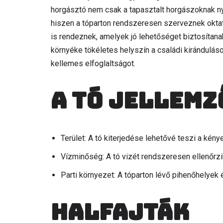
horgásztó nem csak a tapasztalt horgászoknak ny
hiszen a tóparton rendszeresen szerveznek okta
is rendeznek, amelyek jó lehetőséget biztosíta
környéke tökéletes helyszín a családi kirándulás
kellemes elfoglaltságot.
A tó jellemz
Terület: A tó kiterjedése lehetővé teszi a kény
Vízminőség: A tó vizét rendszeresen ellenőrzik
Parti környezet: A tóparton lévő pihenőhelyek
Halfajták