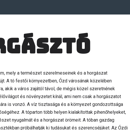
rgásztó
om, mely a természet szerelmeseinek és a horgászat
újt. A tó festői környezetben, Ózd városának közelében
a, akik a város zajától távol, de mégis közel szeretnének
s élővilágot és növényzetet kínál, ami nem csak a horgászatot
ra is vonzó. A víz tisztasága és a környezet gondozottsága
ségéhez. A tóparton több helyen kialakítottak pihenőhelyeket,
észet nyugalmát és a horgászat örömeit. A tóban gazdag
lasztékban próbálhatják ki tudásukat és szerencséjüket. Az Ózdi