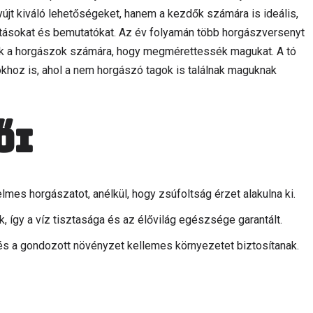
újt kiváló lehetőségeket, hanem a kezdők számára is ideális,
tásokat és bemutatókat. Az év folyamán több horgászversenyt
nak a horgászok számára, hogy megmérettessék magukat. A tó
okhoz is, ahol a nem horgászó tagok is találnak maguknak
ői
elmes horgászatot, anélkül, hogy zsúfoltság érzet alakulna ki.
, így a víz tisztasága és az élővilág egészsége garantált.
 és a gondozott növényzet kellemes környezetet biztosítanak.