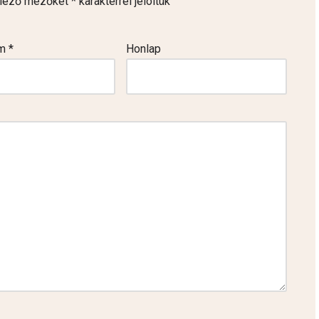
elező mezőket
*
karakterrel jelöltük
ím
*
Honlap