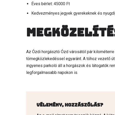
Éves bérlet: 45000 Ft
Kedvezményes jegyek gyerekeknek és nyugdí
Megközelíté
Az Ózdi horgásztó Ózd városától pár kilométerre 
tömegközlekedéssel egyaránt. A tóhoz vezető út jó
ingyenes parkoló áll a horgászok és látogatók re
legforgalmasabb napokon is.
Vélemény, hozzászólás?