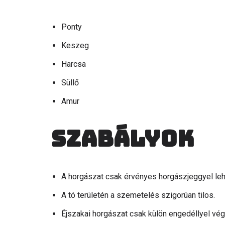
Ponty
Keszeg
Harcsa
Süllő
Amur
Szabályok
A horgászat csak érvényes horgászjeggyel le
A tó területén a szemetelés szigorúan tilos.
Éjszakai horgászat csak külön engedéllyel vé