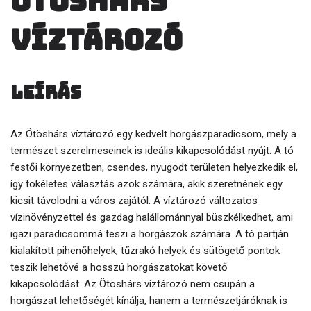
Ötöshárs
víztározó
Leírás
Az Ötöshárs víztározó egy kedvelt horgászparadicsom, mely a
természet szerelmeseinek is ideális kikapcsolódást nyújt. A tó
festői környezetben, csendes, nyugodt területen helyezkedik el,
így tökéletes választás azok számára, akik szeretnének egy
kicsit távolodni a város zajától. A víztározó változatos
vízinövényzettel és gazdag halállománnyal büszkélkedhet, ami
igazi paradicsommá teszi a horgászok számára. A tó partján
kialakított pihenőhelyek, tűzrakó helyek és sütögető pontok
teszik lehetővé a hosszú horgászatokat követő
kikapcsolódást. Az Ötöshárs víztározó nem csupán a
horgászat lehetőségét kínálja, hanem a természetjáróknak is