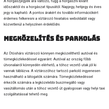
A horgászjegyek ára változó, függ a horgászni kívánt
időszaktól és a horgászat típusától. Napjegy, hetijegy és éves
jegy is kapható. A pontos árakért és további információkért
érdemes felkeresni a víztározó hivatalos weboldalát vagy
közvetlenül a helyszínen érdeklődni.
Megközelítés és parkolás
Az Ötöshárs víztározó könnyen megközelíthető autóval és
tömegközlekedéssel egyaránt. Autóval az ország főbb
útvonalairól könnyedén elérhető, a tóhoz vezető utak jól ki
vannak táblázva. A víztározóhoz tartozó parkoló ingyenesen
használható a látogatók számára. Tömegközlekedéssel
érkezők számára a legközelebbi buszmegálló vagy
vasútállomás után a tóhoz vezető út gyalogosan vagy helyi taxi
szolgáltatással tehető meg.