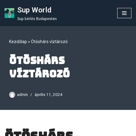
Sup World
Skip
Sup bérlés Budapesten
to
content
Kezdőlap
»
Ötöshárs víztározó
Ötöshárs
víztározó
admin
április 11, 2024