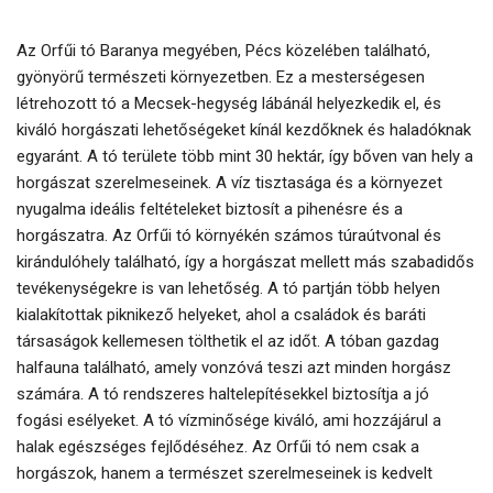
Az Orfűi tó Baranya megyében, Pécs közelében található,
gyönyörű természeti környezetben. Ez a mesterségesen
létrehozott tó a Mecsek-hegység lábánál helyezkedik el, és
kiváló horgászati lehetőségeket kínál kezdőknek és haladóknak
egyaránt. A tó területe több mint 30 hektár, így bőven van hely a
horgászat szerelmeseinek. A víz tisztasága és a környezet
nyugalma ideális feltételeket biztosít a pihenésre és a
horgászatra. Az Orfűi tó környékén számos túraútvonal és
kirándulóhely található, így a horgászat mellett más szabadidős
tevékenységekre is van lehetőség. A tó partján több helyen
kialakítottak piknikező helyeket, ahol a családok és baráti
társaságok kellemesen tölthetik el az időt. A tóban gazdag
halfauna található, amely vonzóvá teszi azt minden horgász
számára. A tó rendszeres haltelepítésekkel biztosítja a jó
fogási esélyeket. A tó vízminősége kiváló, ami hozzájárul a
halak egészséges fejlődéséhez. Az Orfűi tó nem csak a
horgászok, hanem a természet szerelmeseinek is kedvelt