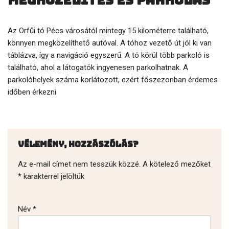
Megközelítés és parkolás
Az Orfűi tó Pécs városától mintegy 15 kilométerre található,
könnyen megközelíthető autóval. A tóhoz vezető út jól ki van
táblázva, így a navigáció egyszerű. A tó körül több parkoló is
található, ahol a látogatók ingyenesen parkolhatnak. A
parkolóhelyek száma korlátozott, ezért főszezonban érdemes
időben érkezni.
Vélemény, hozzászólás?
Az e-mail címet nem tesszük közzé.
A kötelező mezőket
*
karakterrel jelöltük
Név
*