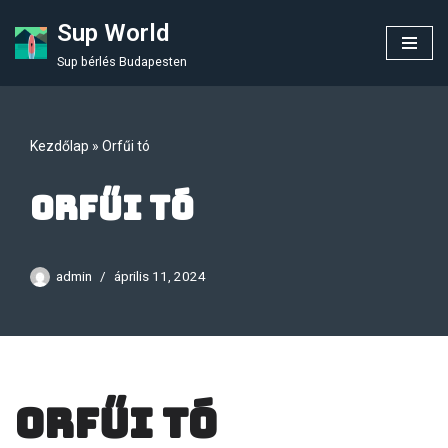
Sup World
Skip
Sup bérlés Budapesten
to
content
Kezdőlap
»
Orfűi tó
Orfűi tó
admin
április 11, 2024
Orfűi tó