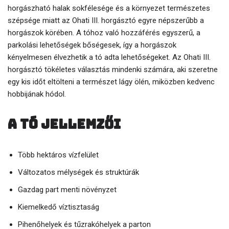
horgászható halak sokfélesége és a környezet természetes
szépsége miatt az Ohati III. horgásztó egyre népszerűbb a
horgászok körében. A tóhoz való hozzáférés egyszerű, a
parkolási lehetőségek bőségesek, így a horgászok
kényelmesen élvezhetik a tó adta lehetőségeket. Az Ohati III.
horgásztó tökéletes választás mindenki számára, aki szeretne
egy kis időt eltölteni a természet lágy ölén, miközben kedvenc
hobbijának hódol.
A tó jellemzői
Több hektáros vízfelület
Változatos mélységek és struktúrák
Gazdag part menti növényzet
Kiemelkedő víztisztaság
Pihenőhelyek és tűzrakóhelyek a parton