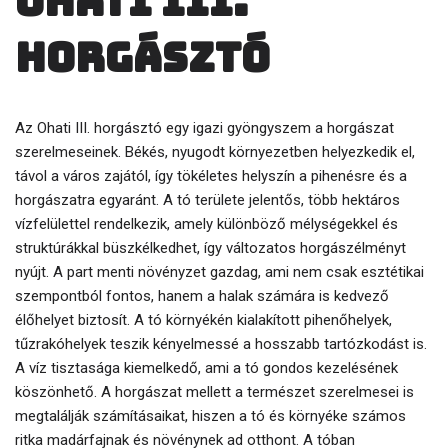
Ohati III.
horgásztó
Az Ohati III. horgásztó egy igazi gyöngyszem a horgászat
szerelmeseinek. Békés, nyugodt környezetben helyezkedik el,
távol a város zajától, így tökéletes helyszín a pihenésre és a
horgászatra egyaránt. A tó területe jelentős, több hektáros
vízfelülettel rendelkezik, amely különböző mélységekkel és
struktúrákkal büszkélkedhet, így változatos horgászélményt
nyújt. A part menti növényzet gazdag, ami nem csak esztétikai
szempontból fontos, hanem a halak számára is kedvező
élőhelyet biztosít. A tó környékén kialakított pihenőhelyek,
tűzrakóhelyek teszik kényelmessé a hosszabb tartózkodást is.
A víz tisztasága kiemelkedő, ami a tó gondos kezelésének
köszönhető. A horgászat mellett a természet szerelmesei is
megtalálják számításaikat, hiszen a tó és környéke számos
ritka madárfajnak és növénynek ad otthont. A tóban