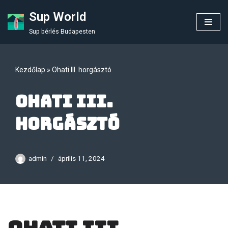
Sup World
Skip
Sup bérlés Budapesten
to
content
Kezdőlap
»
Ohati III. horgásztó
Ohati III.
horgásztó
admin
április 11, 2024