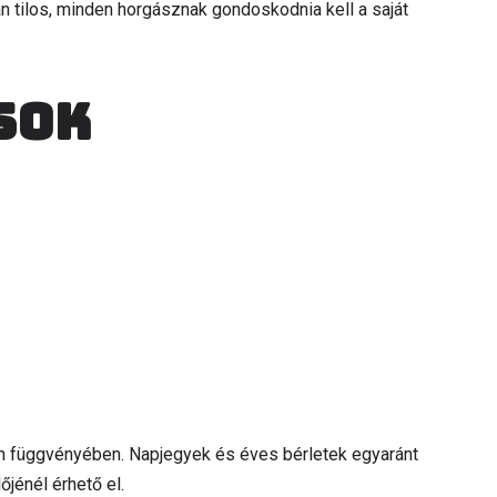
úan tilos, minden horgásznak gondoskodnia kell a saját
sok
on függvényében. Napjegyek és éves bérletek egyaránt
jénél érhető el.