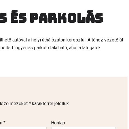
s és parkolás
ető autóval a helyi úthálózaton keresztül. A tóhoz vezető út
 mellett ingyenes parkoló található, ahol a látogatók
elező mezőket
*
karakterrel jelöltük
ím
*
Honlap