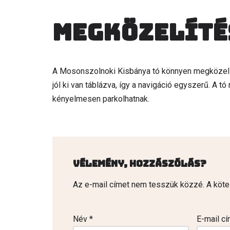
Megközelíté
A Mosonszolnoki Kisbánya tó könnyen megközelíth
jól ki van táblázva, így a navigáció egyszerű. A tó
kényelmesen parkolhatnak.
Vélemény, hozzászólás?
Az e-mail címet nem tesszük közzé.
A köt
Név
*
E-mail c