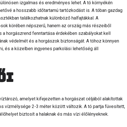
t különösen izgalmas és eredményes lehet. A tó környékén
lehetővé a hosszabb időtartamú tartózkodást is. A tóban gazdag
asztékban találkozhatnak különböző halfajtákkal. A
kosok körében népszerű, hanem az ország más részeiből
és a horgászrend fenntartása érdekében szabályokat kell
ájának védelmét és a horgászok biztonságát. A tóhoz könnyen
eni, és a közelben ingyenes parkolási lehetőség áll
ői
tározó, amelyet kifejezetten a horgászat céljából alakítottak
gos vízmélysége 2-3 méter között változik. A tó partja füvesített,
élőhelyet biztosít a halaknak és más vízi élőlényeknek.