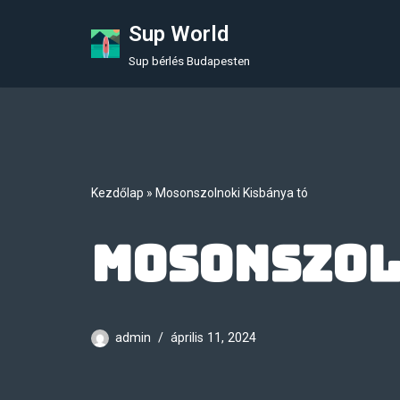
Sup World
Skip
Sup bérlés Budapesten
to
content
Kezdőlap
»
Mosonszolnoki Kisbánya tó
Mosonszol
admin
április 11, 2024