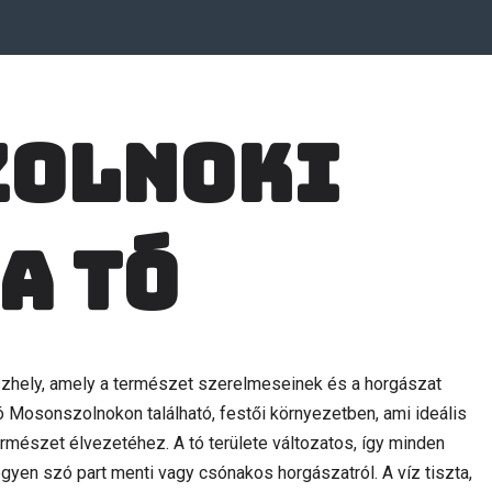
zolnoki
a tó
zhely, amely a természet szerelmeseinek és a horgászat
tó Mosonszolnokon található, festői környezetben, ami ideális
ermészet élvezetéhez. A tó területe változatos, így minden
egyen szó part menti vagy csónakos horgászatról. A víz tiszta,