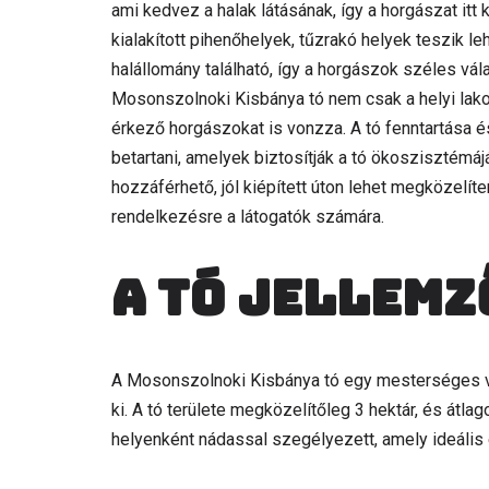
ami kedvez a halak látásának, így a horgászat it
kialakított pihenőhelyek, tűzrakó helyek teszik 
halállomány található, így a horgászok széles vál
Mosonszolnoki Kisbánya tó nem csak a helyi la
érkező horgászokat is vonzza. A tó fenntartása 
betartani, amelyek biztosítják a tó ökoszisztém
hozzáférhető, jól kiépített úton lehet megközelít
rendelkezésre a látogatók számára.
A tó jellemz
A Mosonszolnoki Kisbánya tó egy mesterséges víz
ki. A tó területe megközelítőleg 3 hektár, és átla
helyenként nádassal szegélyezett, amely ideális 