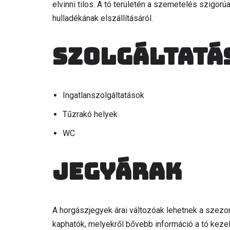
elvinni tilos. A tó területén a szemetelés szigor
hulladékának elszállításáról.
Szolgáltatá
Ingatlanszolgáltatások
Tűzrakó helyek
WC
Jegyárak
A horgászjegyek árai változóak lehetnek a szez
kaphatók, melyekről bővebb információ a tó kezelő