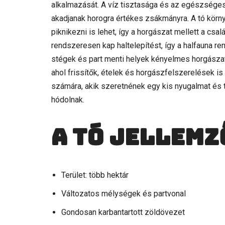
alkalmazását. A víz tisztasága és az egészséges
akadjanak horogra értékes zsákmányra. A tó körny
piknikezni is lehet, így a horgászat mellett a csal
rendszeresen kap haltelepítést, így a halfauna re
stégek és part menti helyek kényelmes horgászatot
ahol frissítők, ételek és horgászfelszerelések i
számára, akik szeretnének egy kis nyugalmat és
hódolnak.
A tó jellemz
Terület: több hektár
Változatos mélységek és partvonal
Gondosan karbantartott zöldövezet