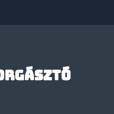
orgásztó