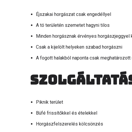
Éjszakai horgászat csak engedéllyel
A tó területén szemetet hagyni tilos
Minden horgásznak érvényes horgászjeggyel k
Csak a kijelölt helyeken szabad horgászni
A fogott halakból naponta csak meghatározott
Szolgáltatá
Piknik terület
Büfé frissítőkkel és ételekkel
Horgászfelszerelés kölcsönzés