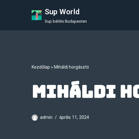
Sup World
Skip
Sup bérlés Budapesten
to
content
Kezdőlap
»
Miháldi horgásztó
Miháldi h
admin
április 11, 2024