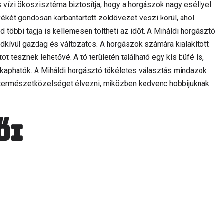
 vízi ökoszisztéma biztosítja, hogy a horgászok nagy eséllyel
ékét gondosan karbantartott zöldövezet veszi körül, ahol
ád többi tagja is kellemesen töltheti az időt. A Miháldi horgásztó
ndkívül gazdag és változatos. A horgászok számára kialakított
 tesznek lehetővé. A tó területén található egy kis büfé is,
s kaphatók. A Miháldi horgásztó tökéletes választás mindazok
 természetközelséget élvezni, miközben kedvenc hobbijuknak
ői