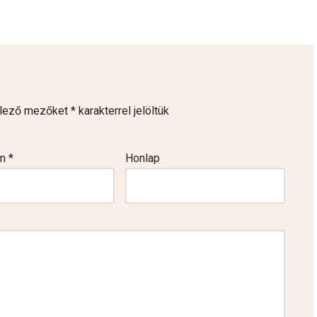
elező mezőket
*
karakterrel jelöltük
ím
*
Honlap