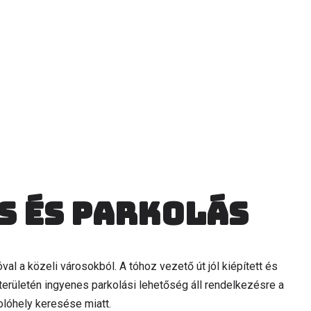
s és parkolás
l a közeli városokból. A tóhoz vezető út jól kiépített és
területén ingyenes parkolási lehetőség áll rendelkezésre a
olóhely keresése miatt.