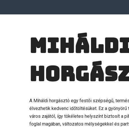
Miháld
horgás
A Miháldi horgásztó egy festői szépségű, termés
élvezhetik kedvenc időtöltésüket. Ez a gyönyörű 
város zajától, így tökéletes helyszínt biztosít a p
foglal magában, változatos mélységekkel és part