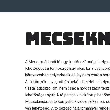
Mecsekn
A Mecseknádasdi tó egy festői szépségű hely, m
lehetőséget a természet lágy ölén. Ez a gyönyör
környezetben helyezkedik el, így nem csak a horg
A tó környéke nyugodt és békés, tökéletes helysz
tiszta, átlátszó, ami nem csak a horgászatot tesz
lehetőséget nyújt. A tó partján kialakított pihenőh
Mecseknádasdi tó környéke kiválóan alkalmas séták
van lehetőség. A tó gazdag halállománnyal rende