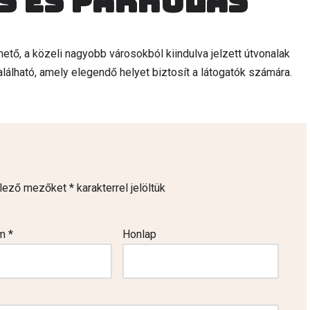
s és parkolás
tő, a közeli nagyobb városokból kiindulva jelzett útvonalak
alálható, amely elegendő helyet biztosít a látogatók számára.
elező mezőket
*
karakterrel jelöltük
ím
*
Honlap