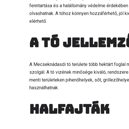
fenntartása és a halállomány védelme érdekében s
olvashatnak. A tóhoz könnyen hozzáférhető, jól ki
elérhető.
A tó jellemz
A Mecseknádasdi tó területe több hektárt foglal 
szolgál. A tó vizének minősége kiváló, rendszere
menti területeken pihenőhelyek, sőt, grillezőhely
használhatnak.
Halfajták