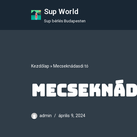
Sup World
Skip
Sup bérlés Budapesten
to
content
Kezdőlap
»
Mecseknádasdi tó
Mecseknád
admin
április 9, 2024