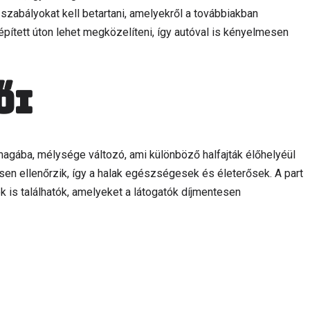
zabályokat kell betartani, amelyekről a továbbiakban
épített úton lehet megközelíteni, így autóval is kényelmesen
ői
magába, mélysége változó, ami különböző halfajták élőhelyéül
sen ellenőrzik, így a halak egészségesek és életerősek. A part
ek is találhatók, amelyeket a látogatók díjmentesen