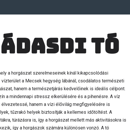
ádasdi tó
ely a horgászat szerelmeseinek kínál kikapcsolódási
ű vízterület a Mecsek hegység lábánál, csodálatos természeti
ászat, hanem a természetjárás kedvelőinek is ideális célpont.
ín a mindennapi stressz elkerülésére és a pihenésre. A víz
i élvezetessé, hanem a vízi élővilág megfigyelésére is
elyek, tűzrakó helyek biztosítják a kellemes időtöltést. A
ra, túrázásra is, így a horgászat mellett más aktivitásokra is
lkezik, így a horgászok számára különösen vonzó. A tó