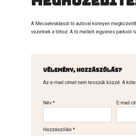
Megközelíté
A Mecseknádasdi tó autóval könnyen megközelíthe
vezetnek a tóhoz. A tó mellett ingyenes parkoló t
Vélemény, hozzászólás?
Az e-mail címet nem tesszük közzé.
A köt
Név
*
E-mail c
Hozzászólás
*