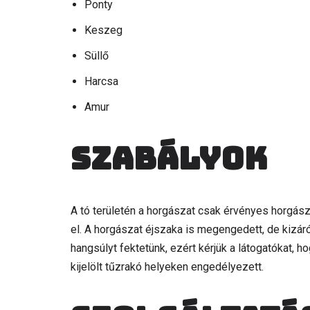
Ponty
Keszeg
Süllő
Harcsa
Amur
Szabályok
A tó területén a horgászat csak érvényes horgás
el. A horgászat éjszaka is megengedett, de kizáró
hangsúlyt fektetünk, ezért kérjük a látogatókat, ho
kijelölt tűzrakó helyeken engedélyezett.