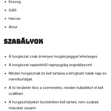
Keszeg
Süllő
Harcsa
Amur
Szabályok
A horgászat csak érvényes horgászjeggyel lehetséges
A horgászat napkeltétől napnyugtáig engedélyezett
Minden horgásznak be kell tartania a kifogható halak napi és
méretkorlátjait
A tó területén tilos a szemetelés, minden hulladékot el kell
szállítani
A horgászhelyeket tiszteletben kell tartani, nem szabad
másokat zavarni