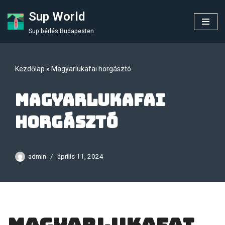
Sup World
Skip
Sup bérlés Budapesten
to
content
Kezdőlap
»
Magyarlukafai horgásztó
Magyarlukafai
horgásztó
admin
április 11, 2024