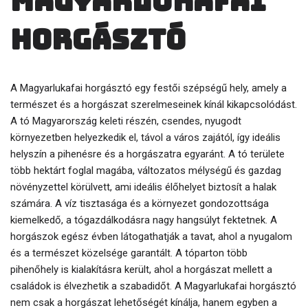
Magyarlukafai
horgásztó
A Magyarlukafai horgásztó egy festői szépségű hely, amely a
természet és a horgászat szerelmeseinek kínál kikapcsolódást.
A tó Magyarország keleti részén, csendes, nyugodt
környezetben helyezkedik el, távol a város zajától, így ideális
helyszín a pihenésre és a horgászatra egyaránt. A tó területe
több hektárt foglal magába, változatos mélységű és gazdag
növényzettel körülvett, ami ideális élőhelyet biztosít a halak
számára. A víz tisztasága és a környezet gondozottsága
kiemelkedő, a tógazdálkodásra nagy hangsúlyt fektetnek. A
horgászok egész évben látogathatják a tavat, ahol a nyugalom
és a természet közelsége garantált. A tóparton több
pihenőhely is kialakításra került, ahol a horgászat mellett a
családok is élvezhetik a szabadidőt. A Magyarlukafai horgásztó
nem csak a horgászat lehetőségét kínálja, hanem egyben a