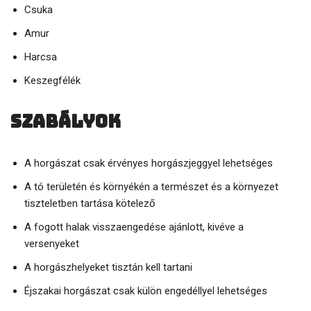
Csuka
Amur
Harcsa
Keszegfélék
Szabályok
A horgászat csak érvényes horgászjeggyel lehetséges
A tó területén és környékén a természet és a környezet
tiszteletben tartása kötelező
A fogott halak visszaengedése ajánlott, kivéve a
versenyeket
A horgászhelyeket tisztán kell tartani
Éjszakai horgászat csak külön engedéllyel lehetséges