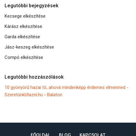
Legutóbbi bejegyzések
Kecsege elkészítése
Kárász elkészítése
Garda elkészítése
Jász-keszeg elkészítése
Compó elkészítése
Legutóbbi hozzászólások
10 gyönyörű hazai tó, ahová mindenképp érdemes elmenned -
SzeretünkUtazni.hu
-
Balaton
FŐOLDAL
BLOG
KAPCSOLAT