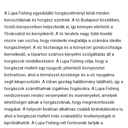
A Lupa Fishing egyedülálló horgászélményt kínál minden
korosztálynak és horgász szintnek. A tó Budapest közelében,
festői környezetben helyezkedik el, így könnyen elérhető a
fővárosból és környékéről. A tó területe nagy, több kisebb
részre van osztva, hogy mindenki megtalálja a számára ideális
horgászhelyet. A víz tisztasága és a környezet gondozottsága
kiemelkedő, a tóparton számos kényelmi szolgáltatás áll a
horgászok rendelkezésére. A Lupa Fishing célja, hogy a
horgászat mellett egy nyugodt, pihentető környezetet
biztosítson, ahol a természet közelsége és a víz nyugalma
segít kikapcsolódni. A tóban gazdag halállomány található, így a
horgászok számíthatnak izgalmas fogásokra. A Lupa Fishing
rendszeresen rendez versenyeket és eseményeket, amelyek
lehetőséget adnak a horgászoknak, hogy megmérettessék
magukat. A helyszín kiválóan alkalmas családi kirándulásokra is,
ahol a horgászat mellett más szabadidős tevékenységek is
kipróbálhatók. A Lupa Fishing-nél fontosnak tartják a