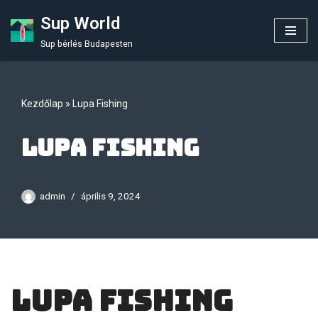
Sup World
Skip
Sup bérlés Budapesten
to
content
Kezdőlap
»
Lupa Fishing
Lupa Fishing
admin
április 9, 2024
Lupa Fishing