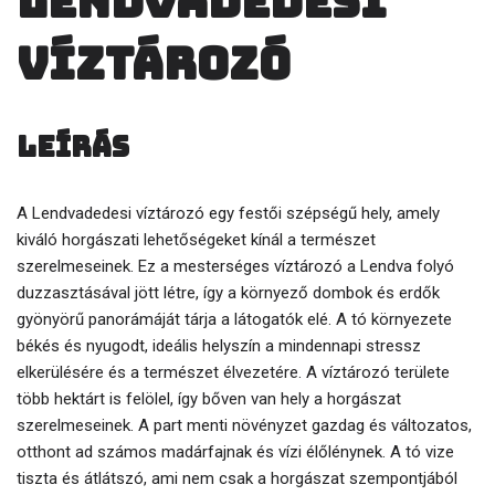
Lendvadedesi
víztározó
Leírás
A Lendvadedesi víztározó egy festői szépségű hely, amely
kiváló horgászati lehetőségeket kínál a természet
szerelmeseinek. Ez a mesterséges víztározó a Lendva folyó
duzzasztásával jött létre, így a környező dombok és erdők
gyönyörű panorámáját tárja a látogatók elé. A tó környezete
békés és nyugodt, ideális helyszín a mindennapi stressz
elkerülésére és a természet élvezetére. A víztározó területe
több hektárt is felölel, így bőven van hely a horgászat
szerelmeseinek. A part menti növényzet gazdag és változatos,
otthont ad számos madárfajnak és vízi élőlénynek. A tó vize
tiszta és átlátszó, ami nem csak a horgászat szempontjából