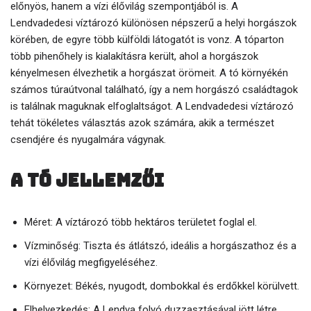
előnyös, hanem a vízi élővilág szempontjából is. A
Lendvadedesi víztározó különösen népszerű a helyi horgászok
körében, de egyre több külföldi látogatót is vonz. A tóparton
több pihenőhely is kialakításra került, ahol a horgászok
kényelmesen élvezhetik a horgászat örömeit. A tó környékén
számos túraútvonal található, így a nem horgászó családtagok
is találnak maguknak elfoglaltságot. A Lendvadedesi víztározó
tehát tökéletes választás azok számára, akik a természet
csendjére és nyugalmára vágynak.
A tó jellemzői
Méret: A víztározó több hektáros területet foglal el.
Vízminőség: Tiszta és átlátszó, ideális a horgászathoz és a
vízi élővilág megfigyeléséhez.
Környezet: Békés, nyugodt, dombokkal és erdőkkel körülvett.
Elhelyezkedés: A Lendva folyó duzzasztásával jött létre.