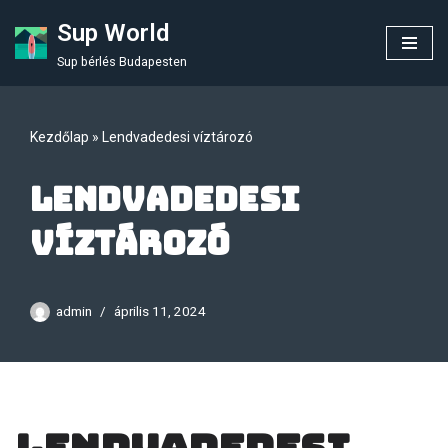
Sup World
Skip
Sup bérlés Budapesten
to
content
Kezdőlap
»
Lendvadedesi víztározó
Lendvadedesi
víztározó
admin
április 11, 2024