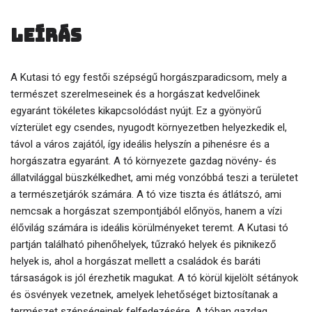
Leírás
A Kutasi tó egy festői szépségű horgászparadicsom, mely a
természet szerelmeseinek és a horgászat kedvelőinek
egyaránt tökéletes kikapcsolódást nyújt. Ez a gyönyörű
vízterület egy csendes, nyugodt környezetben helyezkedik el,
távol a város zajától, így ideális helyszín a pihenésre és a
horgászatra egyaránt. A tó környezete gazdag növény- és
állatvilággal büszkélkedhet, ami még vonzóbbá teszi a területet
a természetjárók számára. A tó vize tiszta és átlátszó, ami
nemcsak a horgászat szempontjából előnyös, hanem a vízi
élővilág számára is ideális körülményeket teremt. A Kutasi tó
partján található pihenőhelyek, tűzrakó helyek és piknikező
helyek is, ahol a horgászat mellett a családok és baráti
társaságok is jól érezhetik magukat. A tó körül kijelölt sétányok
és ösvények vezetnek, amelyek lehetőséget biztosítanak a
természet szépségeinek felfedezésére. A tóban gazdag