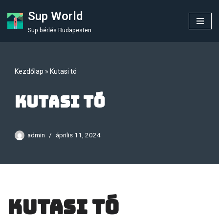
Sup World
Skip
Sup bérlés Budapesten
to
content
Kezdőlap
»
Kutasi tó
Kutasi tó
admin
április 11, 2024
Kutasi tó