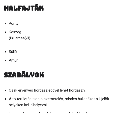
Halfajták
Ponty
Keszeg
(li)Harcsa(/li)
Süllő
Amur
Szabályok
Csak érvényes horgászjeggyel lehet horgászni.
A tó területén tilos a szemetelés, minden hulladékot a kijelölt
helyeken kell elhelyezni.