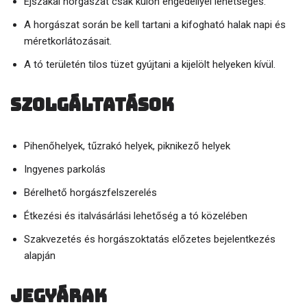
Éjszakai horgászat csak külön engedéllyel lehetséges.
A horgászat során be kell tartani a kifogható halak napi és
méretkorlátozásait.
A tó területén tilos tüzet gyújtani a kijelölt helyeken kívül.
Szolgáltatások
Pihenőhelyek, tűzrakó helyek, piknikező helyek
Ingyenes parkolás
Bérelhető horgászfelszerelés
Étkezési és italvásárlási lehetőség a tó közelében
Szakvezetés és horgászoktatás előzetes bejelentkezés
alapján
Jegyárak