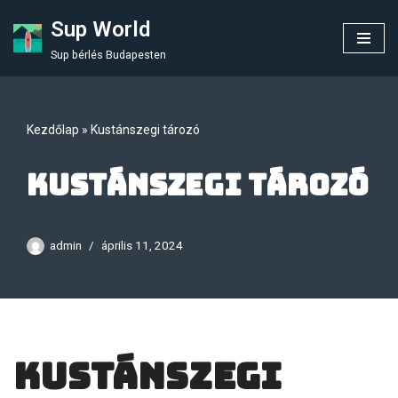
Sup World
Skip
Sup bérlés Budapesten
to
content
Kezdőlap
»
Kustánszegi tározó
Kustánszegi tározó
admin
április 11, 2024
Kustánszegi