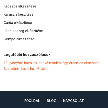
Kecsege elkészítése
Kárász elkészítése
Garda elkészítése
Jász-keszeg elkészítése
Compó elkészítése
Legutóbbi hozzászólások
10 gyönyörű hazai tó, ahová mindenképp érdemes elmenned -
SzeretünkUtazni.hu
-
Balaton
FŐOLDAL
BLOG
KAPCSOLAT