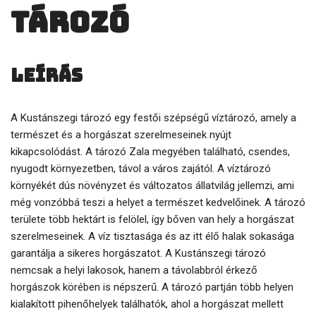
tározó
Leírás
A Kustánszegi tározó egy festői szépségű víztározó, amely a
természet és a horgászat szerelmeseinek nyújt
kikapcsolódást. A tározó Zala megyében található, csendes,
nyugodt környezetben, távol a város zajától. A víztározó
környékét dús növényzet és változatos állatvilág jellemzi, ami
még vonzóbbá teszi a helyet a természet kedvelőinek. A tározó
területe több hektárt is felölel, így bőven van hely a horgászat
szerelmeseinek. A víz tisztasága és az itt élő halak sokasága
garantálja a sikeres horgászatot. A Kustánszegi tározó
nemcsak a helyi lakosok, hanem a távolabbról érkező
horgászok körében is népszerű. A tározó partján több helyen
kialakított pihenőhelyek találhatók, ahol a horgászat mellett