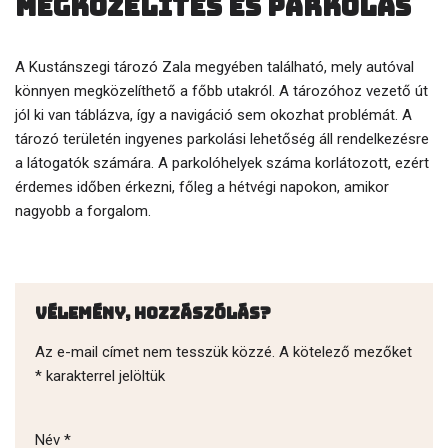
Megközelítés és parkolás
A Kustánszegi tározó Zala megyében található, mely autóval
könnyen megközelíthető a főbb utakról. A tározóhoz vezető út
jól ki van táblázva, így a navigáció sem okozhat problémát. A
tározó területén ingyenes parkolási lehetőség áll rendelkezésre
a látogatók számára. A parkolóhelyek száma korlátozott, ezért
érdemes időben érkezni, főleg a hétvégi napokon, amikor
nagyobb a forgalom.
Vélemény, hozzászólás?
Az e-mail címet nem tesszük közzé.
A kötelező mezőket
*
karakterrel jelöltük
Név
*