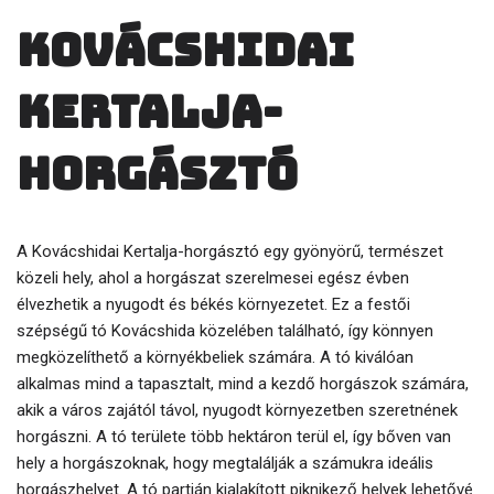
Kovácshidai
Kertalja-
horgásztó
A Kovácshidai Kertalja-horgásztó egy gyönyörű, természet
közeli hely, ahol a horgászat szerelmesei egész évben
élvezhetik a nyugodt és békés környezetet. Ez a festői
szépségű tó Kovácshida közelében található, így könnyen
megközelíthető a környékbeliek számára. A tó kiválóan
alkalmas mind a tapasztalt, mind a kezdő horgászok számára,
akik a város zajától távol, nyugodt környezetben szeretnének
horgászni. A tó területe több hektáron terül el, így bőven van
hely a horgászoknak, hogy megtalálják a számukra ideális
horgászhelyet. A tó partján kialakított piknikező helyek lehetővé