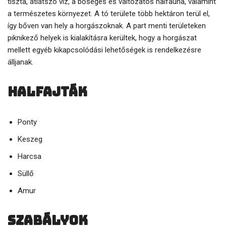
tiszta, átlátszó víz, a bőséges és változatos halfauna, valamint
a természetes környezet. A tó területe több hektáron terül el,
így bőven van hely a horgászoknak. A part menti területeken
piknikező helyek is kialakításra kerültek, hogy a horgászat
mellett egyéb kikapcsolódási lehetőségek is rendelkezésre
álljanak.
Halfajták
Ponty
Keszeg
Harcsa
Süllő
Amur
Szabályok