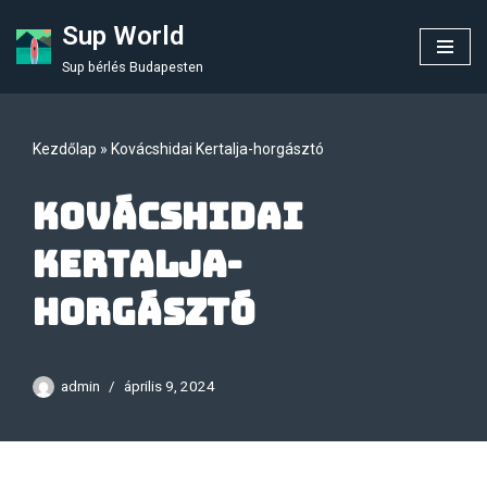
Sup World
Skip
Sup bérlés Budapesten
to
content
Kezdőlap
»
Kovácshidai Kertalja-horgásztó
Kovácshidai
Kertalja-
horgásztó
admin
április 9, 2024