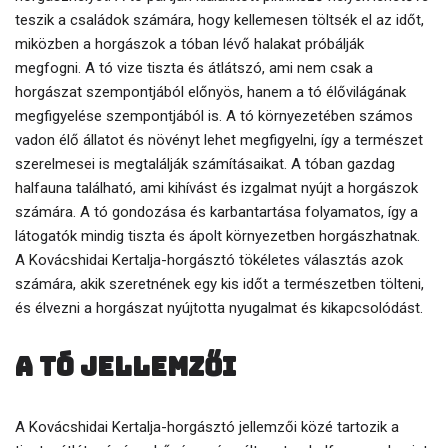
teszik a családok számára, hogy kellemesen töltsék el az időt,
miközben a horgászok a tóban lévő halakat próbálják
megfogni. A tó vize tiszta és átlátszó, ami nem csak a
horgászat szempontjából előnyös, hanem a tó élővilágának
megfigyelése szempontjából is. A tó környezetében számos
vadon élő állatot és növényt lehet megfigyelni, így a természet
szerelmesei is megtalálják számításaikat. A tóban gazdag
halfauna található, ami kihívást és izgalmat nyújt a horgászok
számára. A tó gondozása és karbantartása folyamatos, így a
látogatók mindig tiszta és ápolt környezetben horgászhatnak.
A Kovácshidai Kertalja-horgásztó tökéletes választás azok
számára, akik szeretnének egy kis időt a természetben tölteni,
és élvezni a horgászat nyújtotta nyugalmat és kikapcsolódást.
A tó jellemzői
A Kovácshidai Kertalja-horgásztó jellemzői közé tartozik a