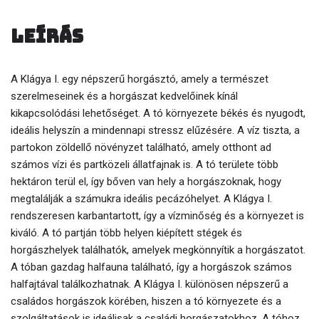
Leírás
A Klágya I. egy népszerű horgásztó, amely a természet
szerelmeseinek és a horgászat kedvelőinek kínál
kikapcsolódási lehetőséget. A tó környezete békés és nyugodt,
ideális helyszín a mindennapi stressz elűzésére. A víz tiszta, a
partokon zöldellő növényzet található, amely otthont ad
számos vízi és partközeli állatfajnak is. A tó területe több
hektáron terül el, így bőven van hely a horgászoknak, hogy
megtalálják a számukra ideális pecázóhelyet. A Klágya I.
rendszeresen karbantartott, így a vízminőség és a környezet is
kiváló. A tó partján több helyen kiépített stégek és
horgászhelyek találhatók, amelyek megkönnyítik a horgászatot.
A tóban gazdag halfauna található, így a horgászok számos
halfajtával találkozhatnak. A Klágya I. különösen népszerű a
családos horgászok körében, hiszen a tó környezete és a
szolgáltatások is ideálisak a családi horgászatokhoz. A tóhoz