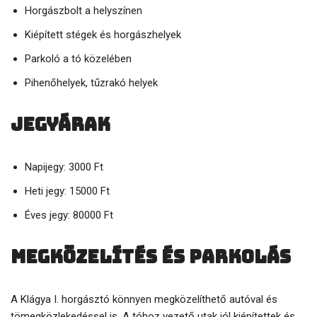
Horgászbolt a helyszínen
Kiépített stégek és horgászhelyek
Parkoló a tó közelében
Pihenőhelyek, tűzrakó helyek
Jegyárak
Napijegy: 3000 Ft
Heti jegy: 15000 Ft
Éves jegy: 80000 Ft
Megközelítés és parkolás
A Klágya I. horgásztó könnyen megközelíthető autóval és
tömegközlekedéssel is. A tóhoz vezető utak jól kiépítettek és