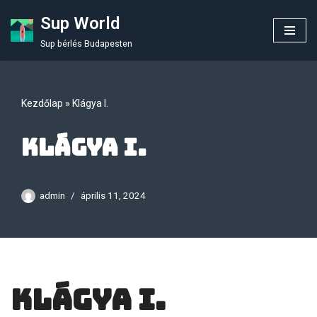
Sup World
Skip
Sup bérlés Budapesten
to
content
Kezdőlap
»
Klágya I.
Klágya I.
admin
április 11, 2024
Klágya I.