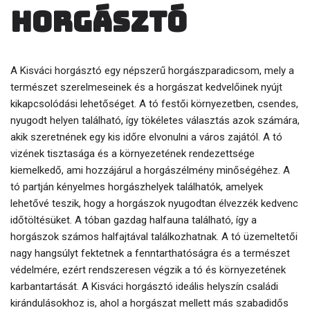
horgásztó
A Kisváci horgásztó egy népszerű horgászparadicsom, mely a
természet szerelmeseinek és a horgászat kedvelőinek nyújt
kikapcsolódási lehetőséget. A tó festői környezetben, csendes,
nyugodt helyen található, így tökéletes választás azok számára,
akik szeretnének egy kis időre elvonulni a város zajától. A tó
vizének tisztasága és a környezetének rendezettsége
kiemelkedő, ami hozzájárul a horgászélmény minőségéhez. A
tó partján kényelmes horgászhelyek találhatók, amelyek
lehetővé teszik, hogy a horgászok nyugodtan élvezzék kedvenc
időtöltésüket. A tóban gazdag halfauna található, így a
horgászok számos halfajtával találkozhatnak. A tó üzemeltetői
nagy hangsúlyt fektetnek a fenntarthatóságra és a természet
védelmére, ezért rendszeresen végzik a tó és környezetének
karbantartását. A Kisváci horgásztó ideális helyszín családi
kirándulásokhoz is, ahol a horgászat mellett más szabadidős