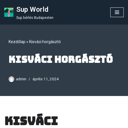
Sup World
Skip
Sup bérlés Budapesten
to
content
Kezdőlap
»
Kisváci horgásztó
Kisváci horgásztó
admin
április 11, 2024
Kisváci