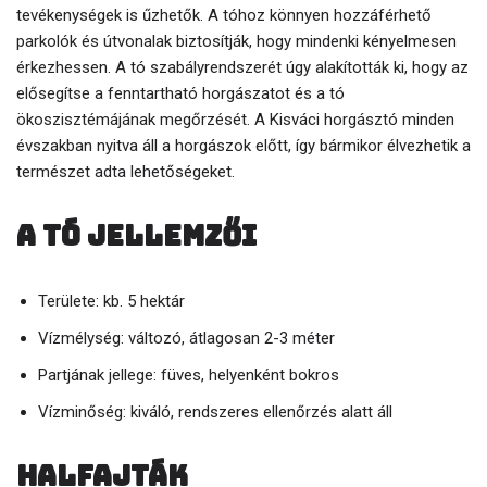
tevékenységek is űzhetők. A tóhoz könnyen hozzáférhető
parkolók és útvonalak biztosítják, hogy mindenki kényelmesen
érkezhessen. A tó szabályrendszerét úgy alakították ki, hogy az
elősegítse a fenntartható horgászatot és a tó
ökoszisztémájának megőrzését. A Kisváci horgásztó minden
évszakban nyitva áll a horgászok előtt, így bármikor élvezhetik a
természet adta lehetőségeket.
A tó jellemzői
Területe: kb. 5 hektár
Vízmélység: változó, átlagosan 2-3 méter
Partjának jellege: füves, helyenként bokros
Vízminőség: kiváló, rendszeres ellenőrzés alatt áll
Halfajták