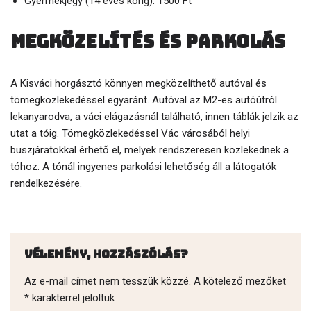
Gyermekjegy (14 éves korig): 1500 Ft
Megközelítés és parkolás
A Kisváci horgásztó könnyen megközelíthető autóval és
tömegközlekedéssel egyaránt. Autóval az M2-es autóútról
lekanyarodva, a váci elágazásnál található, innen táblák jelzik az
utat a tóig. Tömegközlekedéssel Vác városából helyi
buszjáratokkal érhető el, melyek rendszeresen közlekednek a
tóhoz. A tónál ingyenes parkolási lehetőség áll a látogatók
rendelkezésére.
Vélemény, hozzászólás?
Az e-mail címet nem tesszük közzé.
A kötelező mezőket
*
karakterrel jelöltük