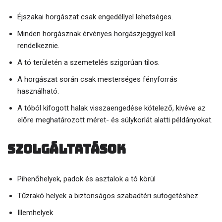
Éjszakai horgászat csak engedéllyel lehetséges.
Minden horgásznak érvényes horgászjeggyel kell
rendelkeznie.
A tó területén a szemetelés szigorúan tilos.
A horgászat során csak mesterséges fényforrás
használható.
A tóból kifogott halak visszaengedése kötelező, kivéve az
előre meghatározott méret- és súlykorlát alatti példányokat.
Szolgáltatások
Pihenőhelyek, padok és asztalok a tó körül
Tűzrakó helyek a biztonságos szabadtéri sütögetéshez
Illemhelyek