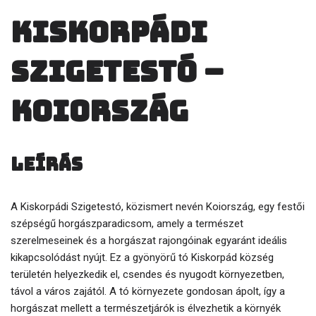
Kiskorpádi
Szigetestó –
Koiország
Leírás
A Kiskorpádi Szigetestó, közismert nevén Koiország, egy festői
szépségű horgászparadicsom, amely a természet
szerelmeseinek és a horgászat rajongóinak egyaránt ideális
kikapcsolódást nyújt. Ez a gyönyörű tó Kiskorpád község
területén helyezkedik el, csendes és nyugodt környezetben,
távol a város zajától. A tó környezete gondosan ápolt, így a
horgászat mellett a természetjárók is élvezhetik a környék