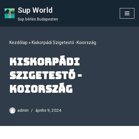
Sup World
Skip
Sup bérlés Budapesten
to
content
Kezdőlap
»
Kiskorpádi Szigetestó -Koiország
Kiskorpádi
Szigetestó -
Koiország
admin
április 9, 2024