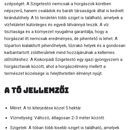
szépségét. A Szigetestó nemcsak a horgászok körében
népszerű, hanem családok és baráti társaságok által is kedvelt
kirándulóhely. A tó területén több sziget is található, amelyek a
vízfelületet különleges és egyedi látvánnyá teszik. A víz
tisztasága és a környezet nyugalma garantálja, hogy a
horgászat itt nemcsak eredményes, de pihentető is lehet. A
tóparton kialakított pihenőhelyek, tűzrakó helyek és a gondosan
karbantartott zöldterületek mind hozzájárulnak a kellemes
időtöltéshez. A Kiskorpádi Szigetestó egy igazi gyöngyszem a
horgásztavak között, ahol a horgászélmény mellett a
természet közelsége is felejthetetlen élményt nyújt.
A tó jellemzői
Méret: A tó kiterjedése közel 5 hektár.
Vízmélység: Változó, átlagosan 2-3 méter között.
Szigetek: A tóban több kisebb sziget is található, amelyek