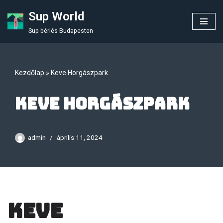
Sup World
Skip
Sup bérlés Budapesten
to
content
Kezdőlap
»
Keve Horgászpark
Keve Horgászpark
admin
április 11, 2024
Keve