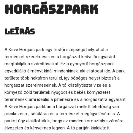
Horgászpark
Leírás
A Keve Horgászpark egy festői szépségű hely, ahol a
természet szerelmesei és a horgászat kedvelői egyaránt
megtalálják a számításaikat. Ez a gyönyörű horgászpark
egyedülálló élményt kínál mindenkinek, aki ellátogat ide. A park
területe több hektáron terül el, így bőséges helyet biztosít a
horgászat szerelmeseinek. A tó kristálytiszta vize és a
környező zöld területek nyugodt és békés környezetet
teremtenek, ami ideális a pihenésre és a horgászatra egyaránt.
A Keve Horgászparkban a horgászat mellett lehetőség van
piknikezésre, sétálásra és a természet megfigyelésére is. A
parkot úgy alakították ki, hogy az minden korosztály számára
élvezetes és kényelmes legyen. A tó partján kialakított