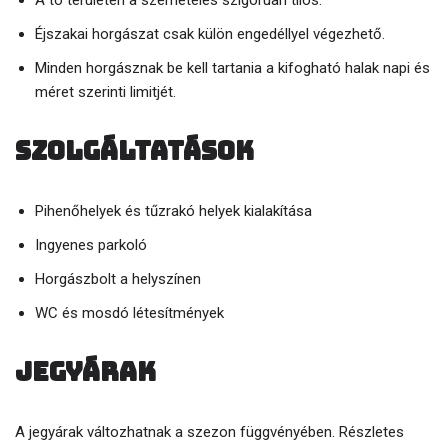
A tó területén a szemetelés szigorúan tilos.
Éjszakai horgászat csak külön engedéllyel végezhető.
Minden horgásznak be kell tartania a kifogható halak napi és
méret szerinti limitjét.
Szolgáltatások
Pihenőhelyek és tűzrakó helyek kialakítása
Ingyenes parkoló
Horgászbolt a helyszínen
WC és mosdó létesítmények
Jegyárak
A jegyárak változhatnak a szezon függvényében. Részletes