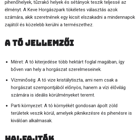
pihenőhelyek, tűzrakó helyek és sétányok teszik teljessé az
élményt. A Keve Horgászpark tökéletes választás azok
számára, akik szeretnének egy kicsit elszakadni a mindennapok
zajától és közelebb kerülni a természethez.
A tó jellemzői
Méret: A tó kiterjedése több hektárt foglal magában, így
bőven van hely a horgászat szerelmeseinek.
Vízminőség: A tó vize kristálytiszta, ami nem csak a
horgászat szempontjából előnyös, hanem a vízi élővilág
számára is ideális körülményeket teremt.
Parti környezet: A tó környékét gondosan ápolt zöld
területek veszik körül, amelyek piknikezésre és pihenésre is
kiválóan alkalmasak.
Halfajták