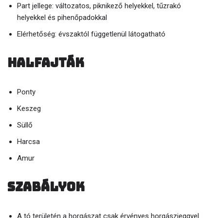
Part jellege: változatos, piknikező helyekkel, tűzrakó
helyekkel és pihenőpadokkal
Elérhetőség: évszaktól függetlenül látogatható
Halfajták
Ponty
Keszeg
Süllő
Harcsa
Amur
Szabályok
A tó területén a horgászat csak érvényes horgászjeggyel