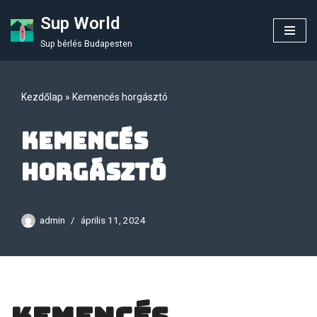
Sup World
Skip
Sup bérlés Budapesten
to
content
Kezdőlap
»
Kemencés horgásztó
Kemencés
horgásztó
admin
április 11, 2024