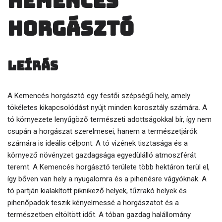
Kemencés
horgásztó
Leírás
A Kemencés horgásztó egy festői szépségű hely, amely
tökéletes kikapcsolódást nyújt minden korosztály számára. A
tó környezete lenyűgöző természeti adottságokkal bír, így nem
csupán a horgászat szerelmesei, hanem a természetjárók
számára is ideális célpont. A tó vizének tisztasága és a
környező növényzet gazdagsága egyedülálló atmoszférát
teremt. A Kemencés horgásztó területe több hektáron terül el,
így bőven van hely a nyugalomra és a pihenésre vágyóknak. A
tó partján kialakított piknikező helyek, tűzrakó helyek és
pihenőpadok teszik kényelmessé a horgászatot és a
természetben eltöltött időt. A tóban gazdag halállomány