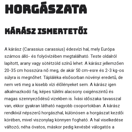
horgászata
Kárász ismertetői
A kárász (Carassius carassius) édesvízi hal, mely Európa
számos álló- és folyóvízében megtalálható. Teste oldalról
lapított, arany vagy sötétzöld színű lehet. A kárász jellemzően
20-35 cm hosszúra nő meg, de akár 50 cm-esre és 2-3 kg-os
súlyra is megnőhet. Tápláléka elsősorban növényi eredetű, de
nem veti meg a kisebb vízi élőlényeket sem. A kárász igen
alkalmazkodó faj, képes túlélni alacsony oxigénszintű és
magas szennyeződésű vizekben is. Ívási időszaka tavasszal
van, ekkor gyakran látható nagyobb csoportokban. A kárász
rendkívül népszerű horgászhal, különösen a horgászat kezdői
körében, mivel viszonylag könnyen fogható. A hal viselkedése
változó; néha óvatos, máskor pedig kevésbé válogatós a