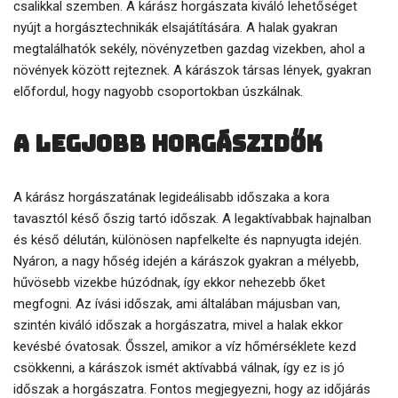
csalikkal szemben. A kárász horgászata kiváló lehetőséget
nyújt a horgásztechnikák elsajátítására. A halak gyakran
megtalálhatók sekély, növényzetben gazdag vizekben, ahol a
növények között rejteznek. A kárászok társas lények, gyakran
előfordul, hogy nagyobb csoportokban úszkálnak.
A legjobb horgászidők
A kárász horgászatának legideálisabb időszaka a kora
tavasztól késő őszig tartó időszak. A legaktívabbak hajnalban
és késő délután, különösen napfelkelte és napnyugta idején.
Nyáron, a nagy hőség idején a kárászok gyakran a mélyebb,
hűvösebb vizekbe húzódnak, így ekkor nehezebb őket
megfogni. Az ívási időszak, ami általában májusban van,
szintén kiváló időszak a horgászatra, mivel a halak ekkor
kevésbé óvatosak. Ősszel, amikor a víz hőmérséklete kezd
csökkenni, a kárászok ismét aktívabbá válnak, így ez is jó
időszak a horgászatra. Fontos megjegyezni, hogy az időjárás