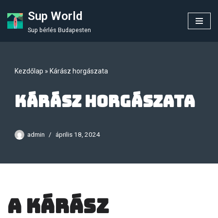
Sup World
Skip
Sup bérlés Budapesten
to
content
Kezdőlap
»
Kárász horgászata
Kárász horgászata
admin
április 18, 2024
A Kárász