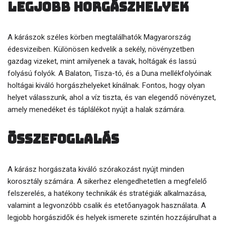
Legjobb horgászhelyek
A kárászok széles körben megtalálhatók Magyarország
édesvizeiben. Különösen kedvelik a sekély, növényzetben
gazdag vizeket, mint amilyenek a tavak, holtágak és lassú
folyású folyók. A Balaton, Tisza-tó, és a Duna mellékfolyóinak
holtágai kiváló horgászhelyeket kínálnak. Fontos, hogy olyan
helyet válasszunk, ahol a víz tiszta, és van elegendő növényzet,
amely menedéket és táplálékot nyújt a halak számára.
Összefoglalás
A kárász horgászata kiváló szórakozást nyújt minden
korosztály számára. A sikerhez elengedhetetlen a megfelelő
felszerelés, a hatékony technikák és stratégiák alkalmazása,
valamint a legvonzóbb csalik és etetőanyagok használata. A
legjobb horgászidők és helyek ismerete szintén hozzájárulhat a