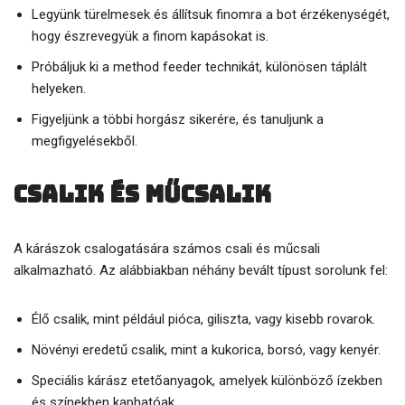
Legyünk türelmesek és állítsuk finomra a bot érzékenységét,
hogy észrevegyük a finom kapásokat is.
Próbáljuk ki a method feeder technikát, különösen táplált
helyeken.
Figyeljünk a többi horgász sikerére, és tanuljunk a
megfigyelésekből.
Csalik és műcsalik
A kárászok csalogatására számos csali és műcsali
alkalmazható. Az alábbiakban néhány bevált típust sorolunk fel:
Élő csalik, mint például pióca, giliszta, vagy kisebb rovarok.
Növényi eredetű csalik, mint a kukorica, borsó, vagy kenyér.
Speciális kárász etetőanyagok, amelyek különböző ízekben
és színekben kaphatóak.