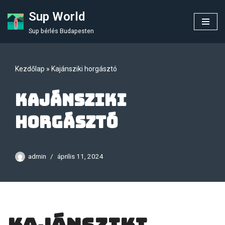
Sup World
Skip
Sup bérlés Budapesten
to
content
Kezdőlap
»
Kajánsziki horgásztó
Kajánsziki
horgásztó
admin
április 11, 2024