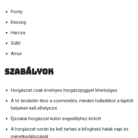
Ponty
Keszeg
Harcsa
Süllő
Amur
Szabályok
Horgászat csak érvényes horgászjeggyel lehetséges
A tó területén tilos a szemetelés, minden hulladékot a kijelölt
helyeken kell elhelyezni
Éjszakai horgászat külön engedélyhez kötött
A horgászat során be kell tartani a kifogható halak napi és
méretkorlátozását