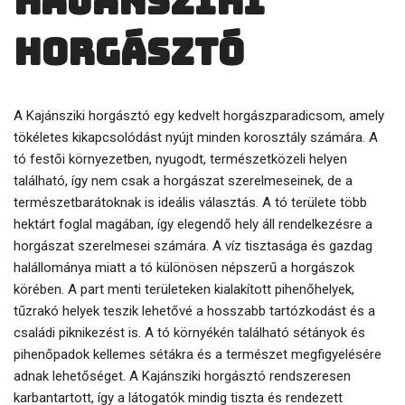
Kajánsziki
horgásztó
A Kajánsziki horgásztó egy kedvelt horgászparadicsom, amely
tökéletes kikapcsolódást nyújt minden korosztály számára. A
tó festői környezetben, nyugodt, természetközeli helyen
található, így nem csak a horgászat szerelmeseinek, de a
természetbarátoknak is ideális választás. A tó területe több
hektárt foglal magában, így elegendő hely áll rendelkezésre a
horgászat szerelmesei számára. A víz tisztasága és gazdag
halállománya miatt a tó különösen népszerű a horgászok
körében. A part menti területeken kialakított pihenőhelyek,
tűzrakó helyek teszik lehetővé a hosszabb tartózkodást és a
családi piknikezést is. A tó környékén található sétányok és
pihenőpadok kellemes sétákra és a természet megfigyelésére
adnak lehetőséget. A Kajánsziki horgásztó rendszeresen
karbantartott, így a látogatók mindig tiszta és rendezett