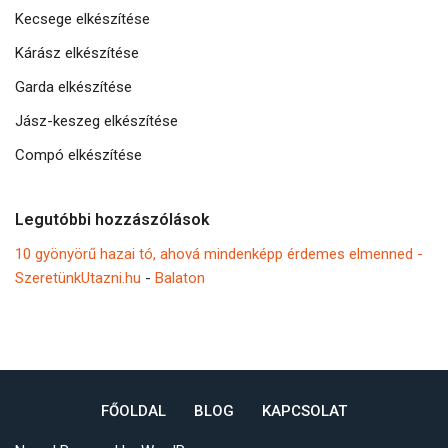
Kecsege elkészítése
Kárász elkészítése
Garda elkészítése
Jász-keszeg elkészítése
Compó elkészítése
Legutóbbi hozzászólások
10 gyönyörű hazai tó, ahová mindenképp érdemes elmenned -
SzeretünkUtazni.hu
-
Balaton
FŐOLDAL
BLOG
KAPCSOLAT