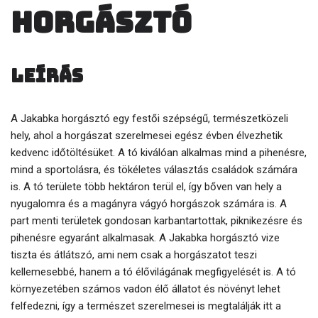
horgásztó
Leírás
A Jakabka horgásztó egy festői szépségű, természetközeli
hely, ahol a horgászat szerelmesei egész évben élvezhetik
kedvenc időtöltésüket. A tó kiválóan alkalmas mind a pihenésre,
mind a sportolásra, és tökéletes választás családok számára
is. A tó területe több hektáron terül el, így bőven van hely a
nyugalomra és a magányra vágyó horgászok számára is. A
part menti területek gondosan karbantartottak, piknikezésre és
pihenésre egyaránt alkalmasak. A Jakabka horgásztó vize
tiszta és átlátszó, ami nem csak a horgászatot teszi
kellemesebbé, hanem a tó élővilágának megfigyelését is. A tó
környezetében számos vadon élő állatot és növényt lehet
felfedezni, így a természet szerelmesei is megtalálják itt a