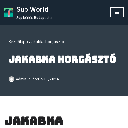
Sup World
Skip
Sup bérlés Budapesten
to
content
Kezdőlap
»
Jakabka horgásztó
Jakabka horgásztó
admin
április 11, 2024
Jakabka