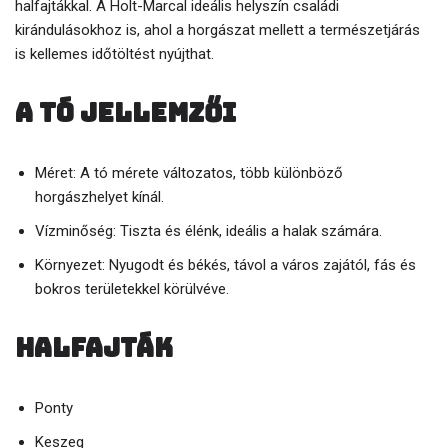
halfajtákkal. A Holt-Marcal ideális helyszín családi
kirándulásokhoz is, ahol a horgászat mellett a természetjárás
is kellemes időtöltést nyújthat.
A tó jellemzői
Méret: A tó mérete változatos, több különböző
horgászhelyet kínál.
Vízminőség: Tiszta és élénk, ideális a halak számára.
Környezet: Nyugodt és békés, távol a város zajától, fás és
bokros területekkel körülvéve.
Halfajták
Ponty
Keszeg