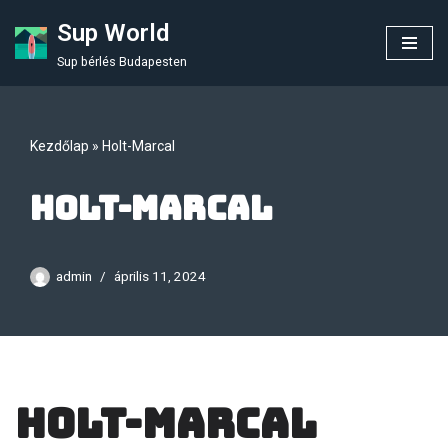
Sup World
Skip
Sup bérlés Budapesten
to
content
Kezdőlap
»
Holt-Marcal
Holt-Marcal
admin
április 11, 2024
Holt-Marcal