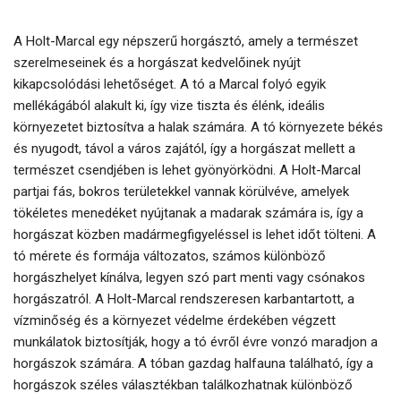
A Holt-Marcal egy népszerű horgásztó, amely a természet
szerelmeseinek és a horgászat kedvelőinek nyújt
kikapcsolódási lehetőséget. A tó a Marcal folyó egyik
mellékágából alakult ki, így vize tiszta és élénk, ideális
környezetet biztosítva a halak számára. A tó környezete békés
és nyugodt, távol a város zajától, így a horgászat mellett a
természet csendjében is lehet gyönyörködni. A Holt-Marcal
partjai fás, bokros területekkel vannak körülvéve, amelyek
tökéletes menedéket nyújtanak a madarak számára is, így a
horgászat közben madármegfigyeléssel is lehet időt tölteni. A
tó mérete és formája változatos, számos különböző
horgászhelyet kínálva, legyen szó part menti vagy csónakos
horgászatról. A Holt-Marcal rendszeresen karbantartott, a
vízminőség és a környezet védelme érdekében végzett
munkálatok biztosítják, hogy a tó évről évre vonzó maradjon a
horgászok számára. A tóban gazdag halfauna található, így a
horgászok széles választékban találkozhatnak különböző