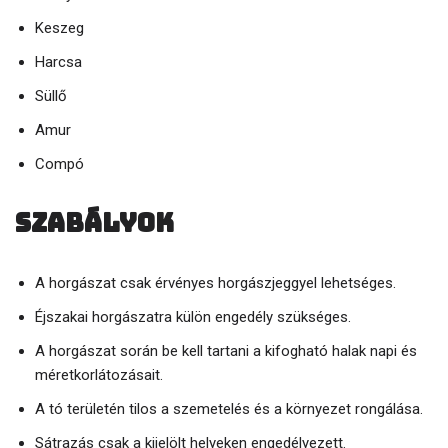
Keszeg
Harcsa
Süllő
Amur
Compó
Szabályok
A horgászat csak érvényes horgászjeggyel lehetséges.
Éjszakai horgászatra külön engedély szükséges.
A horgászat során be kell tartani a kifogható halak napi és
méretkorlátozásait.
A tó területén tilos a szemetelés és a környezet rongálása.
Sátrazás csak a kijelölt helyeken engedélyezett.