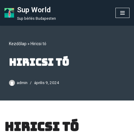
Sup World
Skip
Sup bérlés Budapesten
to
content
Kezdőlap
»
Hiricsi tó
Hiricsi tó
admin
április 9, 2024
Hiricsi tó