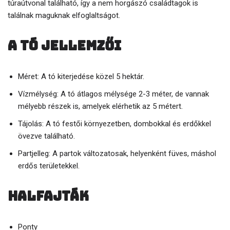
túraútvonal található, így a nem horgászó családtagok is
találnak maguknak elfoglaltságot.
A tó jellemzői
Méret: A tó kiterjedése közel 5 hektár.
Vízmélység: A tó átlagos mélysége 2-3 méter, de vannak
mélyebb részek is, amelyek elérhetik az 5 métert.
Tájolás: A tó festői környezetben, dombokkal és erdőkkel
övezve található.
Partjelleg: A partok változatosak, helyenként füves, máshol
erdős területekkel.
Halfajták
Ponty