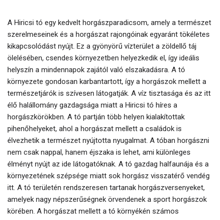
A Hiricsi tó egy kedvelt horgászparadicsom, amely a természet
szerelmeseinek és a horgászat rajongóinak egyaránt tökéletes
kikapcsolódást nyújt. Ez a gyönyörű vízterület a zöldellő táj
ölelésében, csendes környezetben helyezkedik el, így ideális
helyszín a mindennapok zajától való elszakadásra. A tó
környezete gondosan karbantartott, így a horgászok mellett a
természetjárók is szívesen látogatják. A víz tisztasága és az itt
élő halállomány gazdagsága miatt a Hiricsi tó híres a
horgászkörökben. A tó partján több helyen kialakítottak
pihenőhelyeket, ahol a horgászat mellett a családok is
élvezhetik a természet nyújtotta nyugalmat. A tóban horgászni
nem csak nappal, hanem éjszaka is lehet, ami különleges
élményt nyújt az ide látogatóknak. A tó gazdag halfaunája és a
környezetének szépsége miatt sok horgász visszatérő vendég
itt. A tó területén rendszeresen tartanak horgászversenyeket,
amelyek nagy népszerűségnek örvendenek a sport horgászok
körében. A horgászat mellett a tó környékén számos