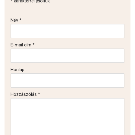
*
karakterrel jelöltük
Név
*
E-mail cím
*
Honlap
Hozzászólás
*