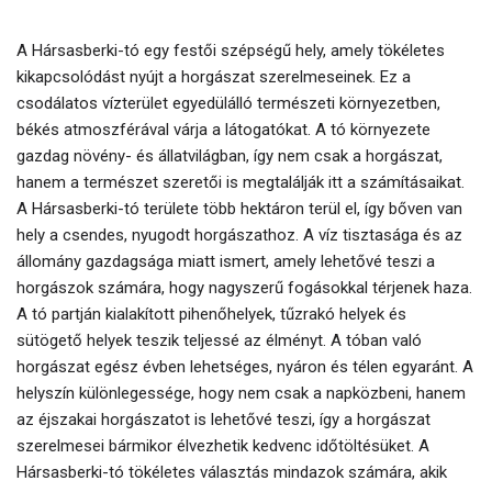
A Hársasberki-tó egy festői szépségű hely, amely tökéletes
kikapcsolódást nyújt a horgászat szerelmeseinek. Ez a
csodálatos vízterület egyedülálló természeti környezetben,
békés atmoszférával várja a látogatókat. A tó környezete
gazdag növény- és állatvilágban, így nem csak a horgászat,
hanem a természet szeretői is megtalálják itt a számításaikat.
A Hársasberki-tó területe több hektáron terül el, így bőven van
hely a csendes, nyugodt horgászathoz. A víz tisztasága és az
állomány gazdagsága miatt ismert, amely lehetővé teszi a
horgászok számára, hogy nagyszerű fogásokkal térjenek haza.
A tó partján kialakított pihenőhelyek, tűzrakó helyek és
sütögető helyek teszik teljessé az élményt. A tóban való
horgászat egész évben lehetséges, nyáron és télen egyaránt. A
helyszín különlegessége, hogy nem csak a napközbeni, hanem
az éjszakai horgászatot is lehetővé teszi, így a horgászat
szerelmesei bármikor élvezhetik kedvenc időtöltésüket. A
Hársasberki-tó tökéletes választás mindazok számára, akik