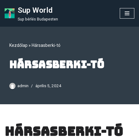
Sup World
Skip
Sup bérlés Budapesten
to
content
Kezdőlap
»
Hársasberki-tó
Hársasberki-tó
admin
április 5, 2024
Hársasberki-tó