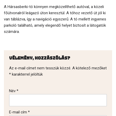
A Hársasberki-tó könnyen megközelíthető autóval, a közeli
főútvonalról leágazó úton keresztül. A tóhoz vezető út jól ki
van táblázva, így a navigáció egyszerű. A tó mellett ingyenes
parkoló található, amely elegendő helyet biztosít a látogatók
számára.
Vélemény, hozzászólás?
Az e-mail címet nem tesszük közzé.
A kötelező mezőket
*
karakterrel jelöltük
Név
*
E-mail cím
*