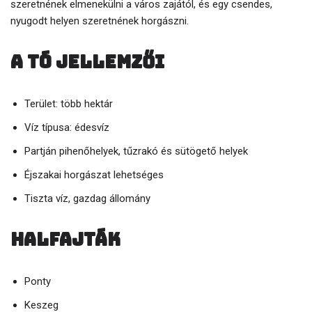
szeretnének elmenekülni a város zajától, és egy csendes,
nyugodt helyen szeretnének horgászni.
A tó jellemzői
Terület: több hektár
Víz típusa: édesvíz
Partján pihenőhelyek, tűzrakó és sütögető helyek
Éjszakai horgászat lehetséges
Tiszta víz, gazdag állomány
Halfajták
Ponty
Keszeg