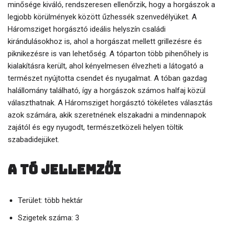
minősége kiváló, rendszeresen ellenőrzik, hogy a horgászok a
legjobb körülmények között űzhessék szenvedélyüket. A
Háromsziget horgásztó ideális helyszín családi
kirándulásokhoz is, ahol a horgászat mellett grillezésre és
piknikezésre is van lehetőség. A tóparton több pihenőhely is
kialakításra került, ahol kényelmesen élvezheti a látogató a
természet nyújtotta csendet és nyugalmat. A tóban gazdag
halállomány található, így a horgászok számos halfaj közül
választhatnak. A Háromsziget horgásztó tökéletes választás
azok számára, akik szeretnének elszakadni a mindennapok
zajától és egy nyugodt, természetközeli helyen töltik
szabadidejüket.
A tó jellemzői
Terület: több hektár
Szigetek száma: 3