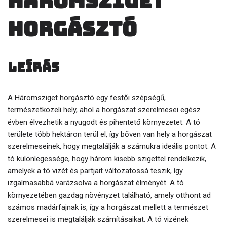
Háromsziget
horgásztó
Leírás
A Háromsziget horgásztó egy festői szépségű,
természetközeli hely, ahol a horgászat szerelmesei egész
évben élvezhetik a nyugodt és pihentető környezetet. A tó
területe több hektáron terül el, így bőven van hely a horgászat
szerelmeseinek, hogy megtalálják a számukra ideális pontot. A
tó különlegessége, hogy három kisebb szigettel rendelkezik,
amelyek a tó vizét és partjait változatossá teszik, így
izgalmasabbá varázsolva a horgászat élményét. A tó
környezetében gazdag növényzet található, amely otthont ad
számos madárfajnak is, így a horgászat mellett a természet
szerelmesei is megtalálják számításaikat. A tó vizének