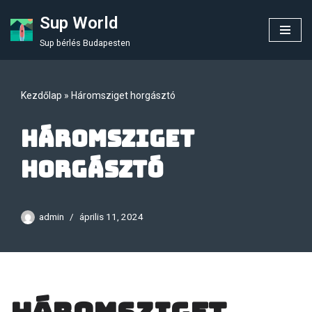
Sup World
Skip
Sup bérlés Budapesten
to
content
Kezdőlap
»
Háromsziget horgásztó
Háromsziget
horgásztó
admin
április 11, 2024