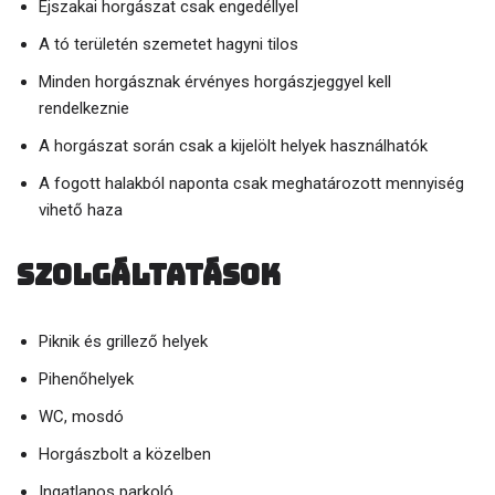
Éjszakai horgászat csak engedéllyel
A tó területén szemetet hagyni tilos
Minden horgásznak érvényes horgászjeggyel kell
rendelkeznie
A horgászat során csak a kijelölt helyek használhatók
A fogott halakból naponta csak meghatározott mennyiség
vihető haza
Szolgáltatások
Piknik és grillező helyek
Pihenőhelyek
WC, mosdó
Horgászbolt a közelben
Ingatlanos parkoló