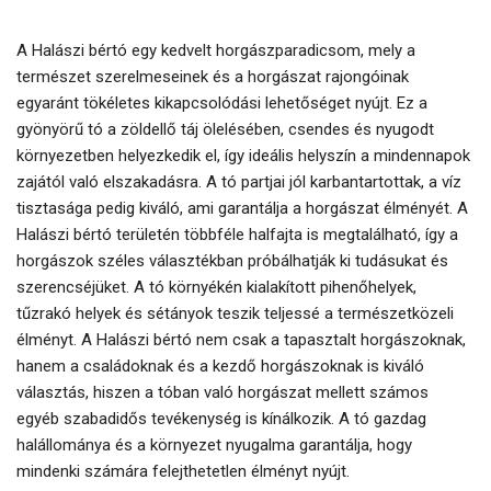
A Halászi bértó egy kedvelt horgászparadicsom, mely a
természet szerelmeseinek és a horgászat rajongóinak
egyaránt tökéletes kikapcsolódási lehetőséget nyújt. Ez a
gyönyörű tó a zöldellő táj ölelésében, csendes és nyugodt
környezetben helyezkedik el, így ideális helyszín a mindennapok
zajától való elszakadásra. A tó partjai jól karbantartottak, a víz
tisztasága pedig kiváló, ami garantálja a horgászat élményét. A
Halászi bértó területén többféle halfajta is megtalálható, így a
horgászok széles választékban próbálhatják ki tudásukat és
szerencséjüket. A tó környékén kialakított pihenőhelyek,
tűzrakó helyek és sétányok teszik teljessé a természetközeli
élményt. A Halászi bértó nem csak a tapasztalt horgászoknak,
hanem a családoknak és a kezdő horgászoknak is kiváló
választás, hiszen a tóban való horgászat mellett számos
egyéb szabadidős tevékenység is kínálkozik. A tó gazdag
halállománya és a környezet nyugalma garantálja, hogy
mindenki számára felejthetetlen élményt nyújt.