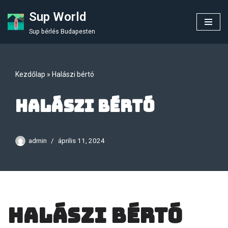
Sup World
Skip
Sup bérlés Budapesten
to
content
Kezdőlap
»
Halászi bértó
Halászi bértó
admin
április 11, 2024
Halászi bértó